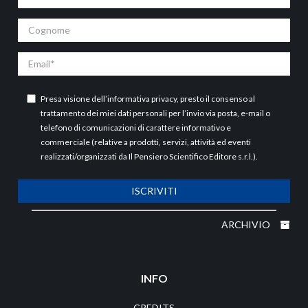
Cognome
Email
Presa visione dell’
informativa privacy
, presto il consenso al
trattamento dei miei dati personali per l’invio via posta, e-mail o
telefono di comunicazioni di carattere informativo e
commerciale (relative a prodotti, servizi, attività ed eventi
realizzati/organizzati da Il Pensiero Scientifico Editore s.r.l.).
ISCRIVITI
ARCHIVIO
INFO
CREDITS