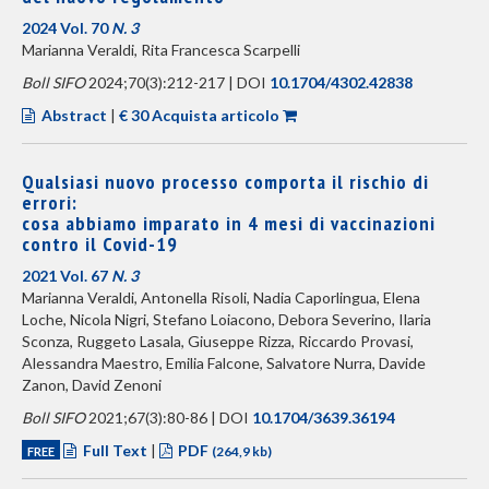
2024 Vol. 70
N. 3
Marianna Veraldi, Rita Francesca Scarpelli
Boll SIFO
2024;70(3):212-217 | DOI
10.1704/4302.42838
Abstract
|
€ 30 Acquista articolo
Qualsiasi nuovo processo comporta il rischio di
errori:
cosa abbiamo imparato in 4 mesi di vaccinazioni
contro il Covid-19
2021 Vol. 67
N. 3
Marianna Veraldi, Antonella Risoli, Nadia Caporlingua, Elena
Loche, Nicola Nigri, Stefano Loiacono, Debora Severino, Ilaria
Sconza, Ruggeto Lasala, Giuseppe Rizza, Riccardo Provasi,
Alessandra Maestro, Emilia Falcone, Salvatore Nurra, Davide
Zanon, David Zenoni
Boll SIFO
2021;67(3):80-86 | DOI
10.1704/3639.36194
Full Text
|
PDF
FREE
(264,9 kb)