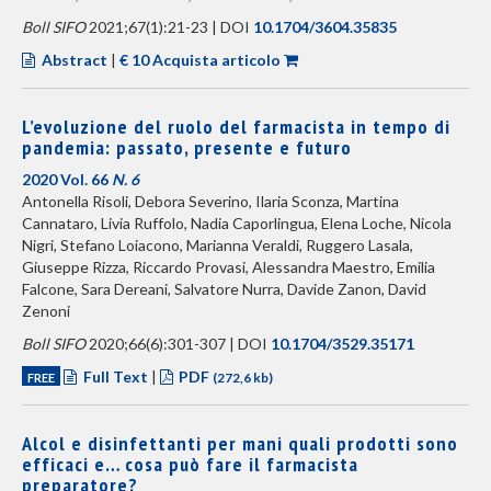
Boll SIFO
2021;67(1):21-23 | DOI
10.1704/3604.35835
Abstract
|
€ 10 Acquista articolo
L’evoluzione del ruolo del farmacista in tempo di
pandemia: passato, presente e futuro
2020 Vol. 66
N. 6
Antonella Risoli, Debora Severino, Ilaria Sconza, Martina
Cannataro, Livia Ruffolo, Nadia Caporlingua, Elena Loche, Nicola
Nigri, Stefano Loiacono, Marianna Veraldi, Ruggero Lasala,
Giuseppe Rizza, Riccardo Provasi, Alessandra Maestro, Emilia
Falcone, Sara Dereani, Salvatore Nurra, Davide Zanon, David
Zenoni
Boll SIFO
2020;66(6):301-307 | DOI
10.1704/3529.35171
Full Text
|
PDF
FREE
(272,6 kb)
Alcol e disinfettanti per mani quali prodotti sono
efficaci e… cosa può fare il farmacista
preparatore?