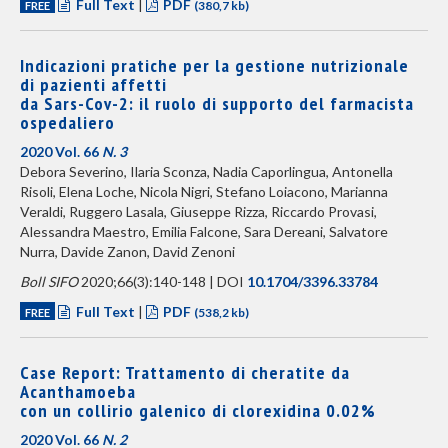
Full Text
|
PDF
FREE
(380,7 kb)
Indicazioni pratiche per la gestione nutrizionale
di pazienti affetti
da Sars-Cov-2: il ruolo di supporto del farmacista
ospedaliero
2020 Vol. 66
N. 3
Debora Severino, Ilaria Sconza, Nadia Caporlingua, Antonella
Risoli, Elena Loche, Nicola Nigri, Stefano Loiacono, Marianna
Veraldi, Ruggero Lasala, Giuseppe Rizza, Riccardo Provasi,
Alessandra Maestro, Emilia Falcone, Sara Dereani, Salvatore
Nurra, Davide Zanon, David Zenoni
Boll SIFO
2020;66(3):140-148 | DOI
10.1704/3396.33784
Full Text
|
PDF
FREE
(538,2 kb)
Case Report: Trattamento di cheratite da
Acanthamoeba
con un collirio galenico di clorexidina 0.02%
2020 Vol. 66
N. 2