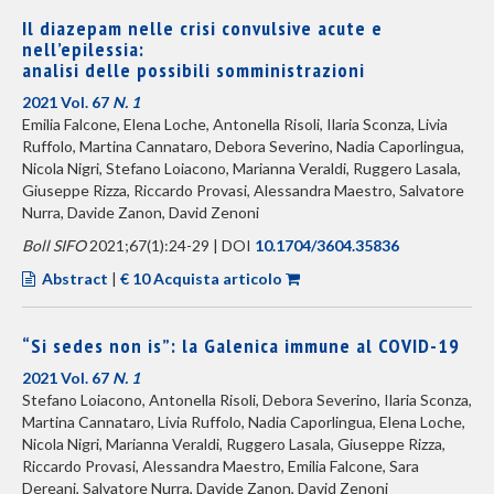
Il diazepam nelle crisi convulsive acute e
nell’epilessia:
analisi delle possibili somministrazioni
2021 Vol. 67
N. 1
Emilia Falcone, Elena Loche, Antonella Risoli, Ilaria Sconza, Livia
Ruffolo, Martina Cannataro, Debora Severino, Nadia Caporlingua,
Nicola Nigri, Stefano Loiacono, Marianna Veraldi, Ruggero Lasala,
Giuseppe Rizza, Riccardo Provasi, Alessandra Maestro, Salvatore
Nurra, Davide Zanon, David Zenoni
Boll SIFO
2021;67(1):24-29 | DOI
10.1704/3604.35836
Abstract
|
€ 10 Acquista articolo
“Si sedes non is”: la Galenica immune al COVID-19
2021 Vol. 67
N. 1
Stefano Loiacono, Antonella Risoli, Debora Severino, Ilaria Sconza,
Martina Cannataro, Livia Ruffolo, Nadia Caporlingua, Elena Loche,
Nicola Nigri, Marianna Veraldi, Ruggero Lasala, Giuseppe Rizza,
Riccardo Provasi, Alessandra Maestro, Emilia Falcone, Sara
Dereani, Salvatore Nurra, Davide Zanon, David Zenoni