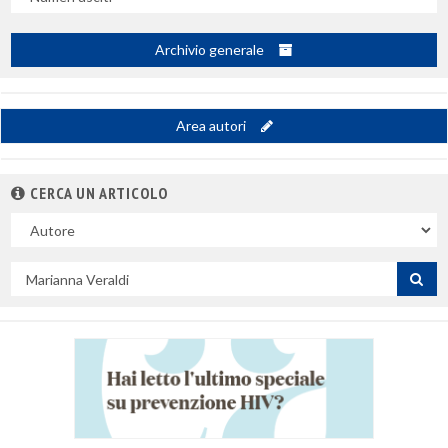
Archivio generale
Area autori
CERCA UN ARTICOLO
Nel
campo
Cerca
per
titolo