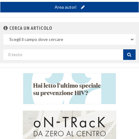
Area autori
CERCA UN ARTICOLO
Nel
campo
Cerca
per
titolo