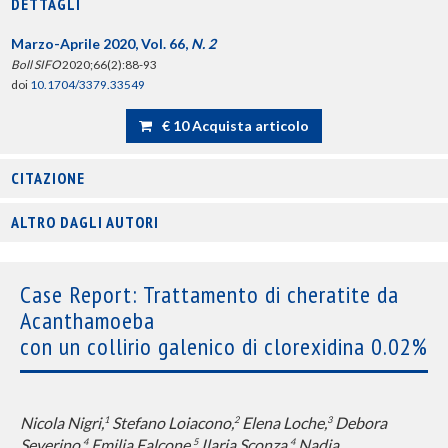
DETTAGLI
Marzo-Aprile 2020, Vol. 66,
N. 2
Boll SIFO
2020;66(2):88-93
doi
10.1704/3379.33549
€ 10 Acquista articolo
CITAZIONE
ALTRO DAGLI AUTORI
Case Report: Trattamento di cheratite da
Acanthamoeba
con un collirio galenico di clorexidina 0.02%
Nicola Nigri,
Stefano Loiacono,
Elena Loche,
Debora
1
2
3
Severino,
Emilia Falcone,
Ilaria Sconza,
Nadia
4
5
4