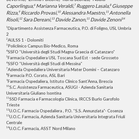
Caporlingua,
Marianna Veraldi,
Ruggero Lasala,
Giuseppe
6
7
8
Rizza,
Riccardo Provasi,
Alessandra Maestro,
Antonella
9
10
11
Risoli,
Sara Dereani,
Davide Zanon,
Davide Zenoni
12
13
11
14
1
Dipartimento Assistenza Farmaceutica, P.O. di Foligno, USL Umbria
2
2
AULSS 1 - Dolomiti
3
Policlinico Campus Bio-Medico, Roma
4
SSFO “Università
degli Studi Magna
Graecia di Catanzaro”
5
Farmacia Ospedaliera USL Toscana Sud Est - sede Grosseto
6
SSFO “Università degli Studi di Messina”
7
Azienda Ospedaliera Universitaria Mater Domini – Catanzaro
8
Farmacia P.O. Corato, ASL Bari
9
Farmacia Ospedaliera, Istituto Clinico Sant’Anna, Brescia
10
S.C. Assistenza Farmaceutica, ASUGI - Azienda Sanitaria
Universitaria Giuliano Isontina
11
SSD Farmacia e Farmacologia Clinica, IRCCS Burlo Garofolo
Trieste
12
U.O.C. Farmacia Ospedaliera , P.O. “S.S. Annunziata”- Cosenza
13
U.O.C. Farmacia, Azienda Sanitaria Universitaria Integrata Friuli
Centrale
14
U.O.C. Farmacia, ASST Nord Milano