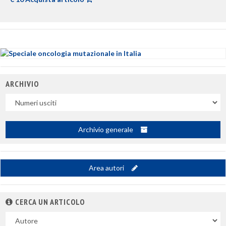
ARCHIVIO
Uscite
Archivio generale
Area autori
CERCA UN ARTICOLO
Nel