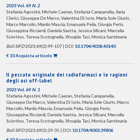
2023 Vol. 69
N. 2
Stefania Agostini, Michele Caeran, Stefania Campanella, Ilaria
Clerici, Giuseppe De Marco, Valentina Di Iorio, Maria Sole Giurin,
Marco Marcolin, Manlio Mascia, Emanuela Peila, Giorgia Perlo,
Giuseppina Ricciardi, Daniela Saetta, Jessica Silicani, Marcella
Sciortino, Teresa Scotognella, Xhoajda Taci, Monica Santimaria
Boll SIFO
2023;69(2):99-107 | DOI
10.1704/4038.40140
€ 10 Acquista articolo
Il peccato originale dei radiofarmaci e le ragioni
degli usi off-label
2023 Vol. 69
N. 1
Stefania Agostini, Michele Caeran, Stefania Campanella,
Giuseppe De Marco, Valentina Di Iorio, Maria Sole Giurin, Marco
Marcolin, Manlio Mascia, Emanuela Peila, Giorgia Perlo,
Giuseppina Ricciardi, Daniela Saetta, Jessica Silicani, Marcella
Sciortino, Teresa Scotognella, Xhoajda Taci, Monica Santimaria
Boll SIFO
2023;69(1):29-35 | DOI
10.1704/4003.39806
€ 10 Acquista articolo