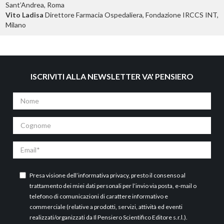
Sant’Andrea, Roma
Vito Ladisa
Direttore Farmacia Ospedaliera, Fondazione IRCCS INT,
Milano
ISCRIVITI ALLA NEWSLETTER VA' PENSIERO
Nome
Cognome
Email
Presa visione dell’
informativa privacy
, presto il consenso al
trattamento dei miei dati personali per l’invio via posta, e-mail o
telefono di comunicazioni di carattere informativo e
commerciale (relative a prodotti, servizi, attività ed eventi
realizzati/organizzati da Il Pensiero Scientifico Editore s.r.l.).