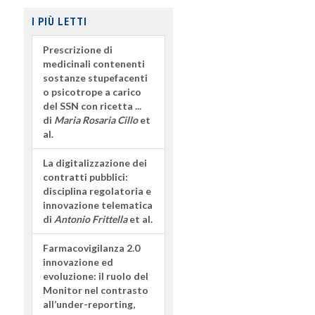
I PIÙ LETTI
Prescrizione di
medicinali contenenti
sostanze stupefacenti
o psicotrope a carico
del SSN con ricetta ...
di
Maria Rosaria Cillo
et
al.
La digitalizzazione dei
contratti pubblici:
disciplina regolatoria e
innovazione telematica
di
Antonio Frittella
et al.
Farmacovigilanza 2.0
innovazione ed
evoluzione: il ruolo del
Monitor nel contrasto
all’under-reporting,