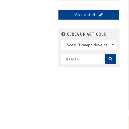
Area autori
CERCA UN ARTICOLO
Nel
campo
Cerca
per
titolo