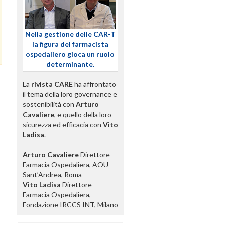
Nella gestione delle CAR-T
la figura del farmacista
ospedaliero gioca un ruolo
determinante.
La
rivista CARE
ha affrontato
il tema della loro governance e
sostenibilità con
Arturo
Cavaliere
, e quello della loro
sicurezza ed efficacia con
Vito
Ladisa
.
Arturo Cavaliere
Direttore
Farmacia Ospedaliera, AOU
Sant’Andrea, Roma
Vito Ladisa
Direttore
Farmacia Ospedaliera,
Fondazione IRCCS INT, Milano