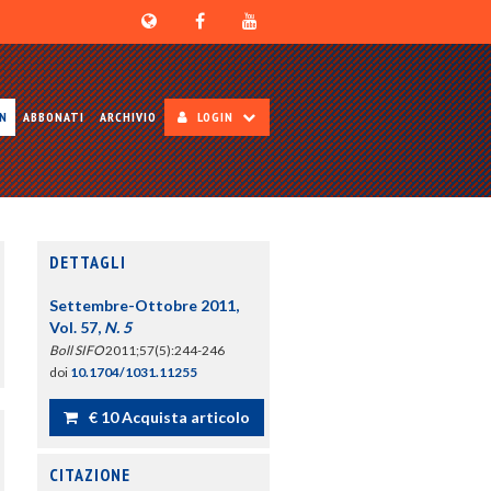
ON
ABBONATI
ARCHIVIO
LOGIN
DETTAGLI
Settembre-Ottobre 2011,
Vol. 57,
N. 5
Boll SIFO
2011;57(5):244-246
doi
10.1704/1031.11255
€ 10 Acquista articolo
CITAZIONE