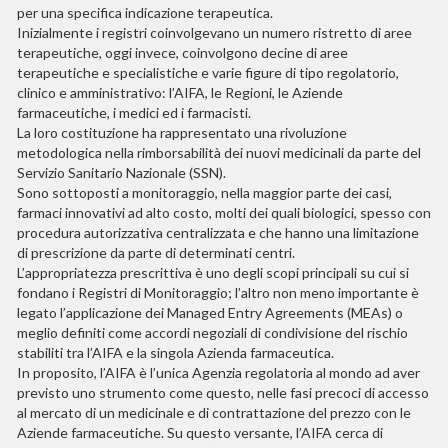
per una specifica indicazione terapeutica.
Inizialmente i registri coinvolgevano un numero ristretto di aree
terapeutiche, oggi invece, coinvolgono decine di aree
terapeutiche e specialistiche e varie figure di tipo regolatorio,
clinico e amministrativo: l’AIFA, le Regioni, le Aziende
farmaceutiche, i medici ed i farmacisti.
La loro costituzione ha rappresentato una rivoluzione
metodologica nella rimborsabilità dei nuovi medicinali da parte del
Servizio Sanitario Nazionale (SSN).
Sono sottoposti a monitoraggio, nella maggior parte dei casi,
farmaci innovativi ad alto costo, molti dei quali biologici, spesso con
procedura autorizzativa centralizzata e che hanno una limitazione
di prescrizione da parte di determinati centri.
L’appropriatezza prescrittiva è uno degli scopi principali su cui si
fondano i Registri di Monitoraggio; l’altro non meno importante è
legato l’applicazione dei Managed Entry Agreements (MEAs) o
meglio definiti come accordi negoziali di condivisione del rischio
stabiliti tra l’AIFA e la singola Azienda farmaceutica.
In proposito, l’AIFA è l’unica Agenzia regolatoria al mondo ad aver
previsto uno strumento come questo, nelle fasi precoci di accesso
al mercato di un medicinale e di contrattazione del prezzo con le
Aziende farmaceutiche. Su questo versante, l’AIFA cerca di