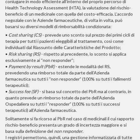
coniugare in modo efficiente all’interno del proprio percorso di
Health Technology Assessment (HTA), la valutazione del rischio-
beneficio di un medicinale con quella del costo-efficacia. L’accordo
negoziale con le Aziende farmaceutiche, di volta in volta, può
basarsi su diversi modelli di rimborsabilità condizionata:
•
Cost sharing (CS)
- prevede uno sconto sul prezzo dei primi cicli di
terapia per tutti i pazienti eleggibili al trattamento, così come
individuati dal Riassunto delle Caratteristiche del Prodotto;
•
Risk sharing (RS)
- rispetto al precedente, lo sconto si applica
esclusivamente ai “non responder”;
•
Payment by result (PbR)
- estende le modalità del RS,
prevedendo una rimborso totale da parte dell’Azienda
farmaceutica su tutti i “non responder” (100% su tutti i fallimenti
terapeutici);
•
Success fee (SF)
- si basa sul concetto del PbR ma al contrario, in
quanto prevede un rimborso totale da parte dell’Azienda
Ospedaliera su tutti i “responder” (100% su tutti i successi
terapeutici) all’Azienda farmaceutica.
Solitamente si fa ricorso al PbR nel caso di medicinali il cui rapporto
rischio-beneficio presenta un grado di incertezza maggiore e si
basa sulla definizione del
non responder
.
I registri permettono, quindi, una gestione informatizzata di tutte