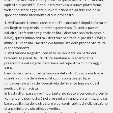
(apicali e di presidio). Per questo motivo alla nuova piattaforma
web sono state aggiunte nuove funzionalità
ad hoc
, che nello
specifico fanno riferimento ai due processi di:
1. Abilitazione Utenza: consiste nell’autorizzare i singoli utilizzatori
dei Registri seguendo un ordine gerarchico. Quindi, a partire
dall’alto, il referente regionale abilita il direttore sanitario apicale
(DSA), quest’ultimo abilita il direttore sanitario di presidio (DSP) e
infine il DSP abilita il medico e/o farmacista della propria struttura
di appartenenza;
2. Abilitazione Registro: consiste nell’abilitare, da parte dei
referenti regionali, le Strutture sanitarie e i Reparti per la
prescrizione del singolo medicinale sottoposto a monitoraggio
AIFA.
È evidente che la corretta funzione della struttura piramidale, e
quindi la somma delle due abilitazioni sopra descritte, è
fondamentale ai fini dell’operatività dell’utente finale e cioè il
medico o il farmacista.
Si tratta di un passaggio importante, richiesto e concordato con le
Regioni, che permetterà nei prossimi anni una programmazione su
base qualitativa delle strutture e dei centri abilitati, nella direzione
di una migliore e più efficace verifica