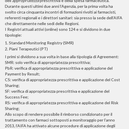
dell’
appropriatezza
prescrittiva e della spesa farmaceutica.
Durante questi ultimi due anni l’Agenzia, per la prima volta ha
svolto circa cinquanta incontri di formazioni rivolti ai farmacisti,
referenti regionali e i direttori sanitari: sia presso la sede dell’AIFA
che direttamente nelle sedi delle Regioni.
I Registri attuali attivi (online) sono 124 e si dividono in due
tipologie:
1. Standard Monitoring Registry (SMR)
2. Piani Terapeutici (PT)
I primi si dividono a sua volta in base alla tipologia di Agreement:
SMR: solo verifica di appropriatezza prescrittiva;
PbR: verifica di appropriatezza prescrittiva e applicazione del
Payment by Result;
CS: verifica di appropriatezza prescrittiva e applicazione del Cost
Sharing;
SF: verifica di appropriatezza prescrittiva e applicazione del
Success Fee;
RS: verifica di appropriatezza prescrittiva e applicazione del Risk
Sharing;
Allo scopo di rendere possibile il rimborso condizionato per il
trattamento con farmaci sottoposti a monitoraggio per l’anno
2013, l’AIFA ha attivato alcune procedure di applicazione degli