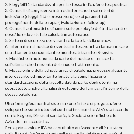
2. Eleggibilità standardizzata per la stessa indicazione terapeutica;
3. Controlli di congruenza intra ed inter scheda sui criteri di
inclusione (eleggibilità e prescrizione) e sui parametri di
proseguimento della terapia (rivalutazione e follow up);
4. Controlli automatici e dinamici sulle posologie dei trattamenti e
dose/die e dose totale calcolati in automatico;
5. Sistemi di sicurezza per garantire la tutela della privacy;
6. Informativa al medico di eventuali interazioni tra i farmaci in caso
di trattamenti concomitanti e monitorati tramite i Registri;
7. Modifiche in autonomia da parte del medico e farmacista
sull’ultima scheda inserita del singolo trattamento;
8. Messa online della scheda unica di patologia: processo alquanto
interessante ed importante legato alla semplificazione,
standardizzazione della raccolta dati da parte degli utenti ma
soprattutto anche all’analisi di outcome dei farmaci all’interno della
stessa patologia.
Ulteriori miglioramenti al sistema sono in fase di progettazione,
sviluppi che sono frutto dei continui incontri che AIFA sta facendo
con le Regioni, Direzioni sanitarie, le Società scientifiche e le
Aziende farmaceutiche.
Per la prima volta AIFA ha contribuito attivamente all’istituzione
della Rete dei referenti regionali e di quella dei direttori sanitari