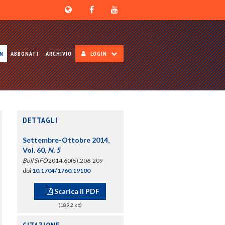
ON
ABBONATI
ARCHIVIO
LOGIN
DETTAGLI
Settembre-Ottobre 2014,
Vol. 60,
N. 5
Boll SIFO
2014;60(5):206-209
doi
10.1704/1760.19100
Scarica il PDF
(189,2 kb)