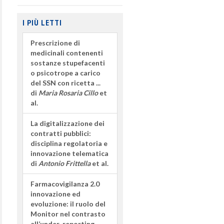
I PIÙ LETTI
Prescrizione di
medicinali contenenti
sostanze stupefacenti
o psicotrope a carico
del SSN con ricetta ...
di
Maria Rosaria Cillo
et
al.
La digitalizzazione dei
contratti pubblici:
disciplina regolatoria e
innovazione telematica
di
Antonio Frittella
et al.
Farmacovigilanza 2.0
innovazione ed
evoluzione: il ruolo del
Monitor nel contrasto
all’under-reporting,