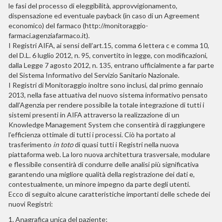
le fasi del processo di eleggibilità, approvvigionamento,
dispensazione ed eventuale payback (in caso di un Agreement
economico) del farmaco (http://monitoraggio-
farmaci.agenziafarmaco.it).
I Registri AIFA, ai sensi dell’art.15, comma 6 lettera c e comma 10,
del D.L. 6 luglio 2012, n. 95, convertito in legge, con modificazioni,
dalla Legge 7 agosto 2012, n. 135, entrano ufficialmente a far parte
del Sistema Informativo del Servizio Sanitario Nazionale.
I Registri di Monitoraggio inoltre sono inclusi, dal primo gennaio
2013, nella fase attuativa del nuovo sistema informativo pensato
dall’Agenzia per rendere possibile la totale integrazione di tutti i
sistemi presenti in AIFA attraverso la realizzazione di un
Knowledge Management System che consentirà di raggiungere
l’efficienza ottimale di tutti i processi. Ciò ha portato al
trasferimento
in toto
di quasi tutti i Registri nella nuova
piattaforma web. La loro nuova architettura trasversale, modulare
e flessibile consentirà di condurre delle analisi più significativa
garantendo una migliore qualità della registrazione dei dati e,
contestualmente, un minore impegno da parte degli utenti.
Ecco di seguito alcune caratteristiche importanti delle schede dei
nuovi Registri:
1. Anagrafica unica del paziente;