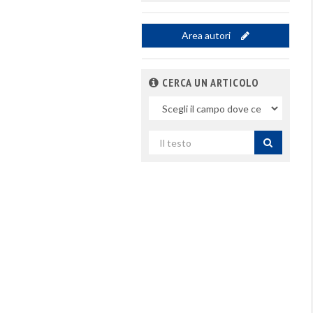
Area autori
CERCA UN ARTICOLO
Nel
campo
Cerca
per
titolo