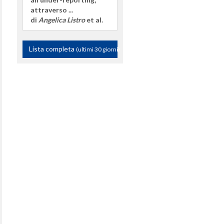
attraverso ...
di
Angelica Listro
et al.
Lista completa
(ultimi 30 giorni)