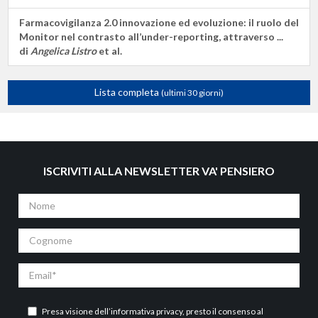
Farmacovigilanza 2.0 innovazione ed evoluzione: il ruolo del
Monitor nel contrasto all’under-reporting, attraverso ...
di
Angelica Listro
et al.
Lista completa
(ultimi 30 giorni)
ISCRIVITI ALLA NEWSLETTER VA' PENSIERO
Nome
Cognome
Email
Presa visione dell’
informativa privacy
, presto il consenso al