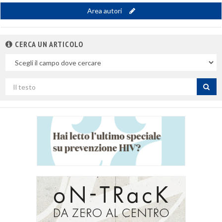
Area autori
CERCA UN ARTICOLO
Nel
campo
Cerca
per
titolo