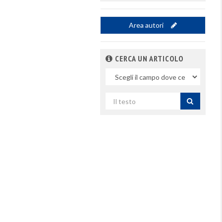
Area autori
CERCA UN ARTICOLO
Nel
campo
Cerca
per
titolo