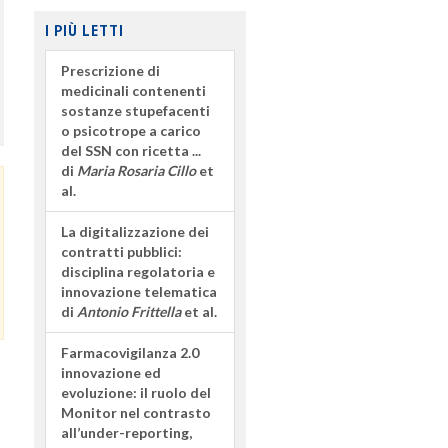
I PIÙ LETTI
Prescrizione di
medicinali contenenti
sostanze stupefacenti
o psicotrope a carico
del SSN con ricetta ...
di
Maria Rosaria Cillo
et
al.
La digitalizzazione dei
contratti pubblici:
disciplina regolatoria e
innovazione telematica
di
Antonio Frittella
et al.
Farmacovigilanza 2.0
innovazione ed
evoluzione: il ruolo del
Monitor nel contrasto
all’under-reporting,