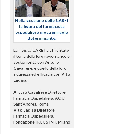
Nella gestione delle CAR-T
la figura del farmacista
ospedaliero gioca un ruolo
determinante.
La
rivista CARE
ha affrontato
il tema della loro governance e
sostenibilità con
Arturo
Cavaliere
, e quello della loro
sicurezza ed efficacia con
Vito
Ladisa
.
Arturo Cavaliere
Direttore
Farmacia Ospedaliera, AOU
Sant’Andrea, Roma
Vito Ladisa
Direttore
Farmacia Ospedaliera,
Fondazione IRCCS INT, Milano