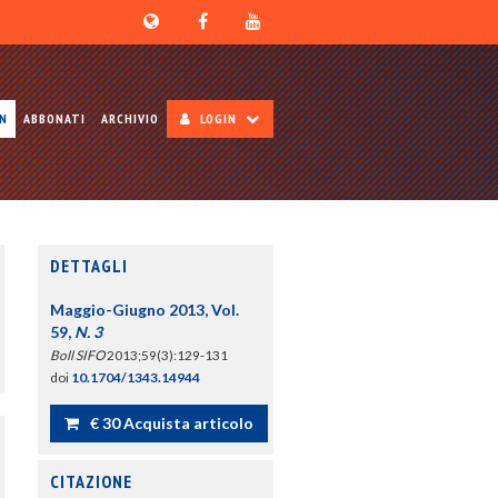
ON
ABBONATI
ARCHIVIO
LOGIN
DETTAGLI
Maggio-Giugno 2013, Vol.
59,
N. 3
Boll SIFO
2013;59(3):129-131
doi
10.1704/1343.14944
€ 30 Acquista articolo
CITAZIONE