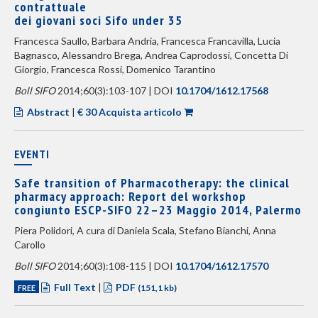
contrattuale
dei giovani soci Sifo under 35
Francesca Saullo, Barbara Andria, Francesca Francavilla, Lucia
Bagnasco, Alessandro Brega, Andrea Caprodossi, Concetta Di
Giorgio, Francesca Rossi, Domenico Tarantino
Boll SIFO
2014;60(3):103-107 | DOI
10.1704/1612.17568
Abstract
|
€ 30 Acquista articolo
EVENTI
Safe transition of Pharmacotherapy: the clinical
pharmacy approach: Report del workshop
congiunto ESCP-SIFO 22–23 Maggio 2014, Palermo
Piera Polidori, A cura di Daniela Scala, Stefano Bianchi, Anna
Carollo
Boll SIFO
2014;60(3):108-115 | DOI
10.1704/1612.17570
Full Text
|
PDF
FREE
(151,1 kb)