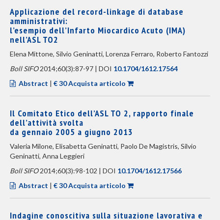
Applicazione del record-linkage di database
amministrativi:
l’esempio dell’Infarto Miocardico Acuto (IMA)
nell’ASL TO2
Elena Mittone, Silvio Geninatti, Lorenza Ferraro, Roberto Fantozzi
Boll SIFO
2014;60(3):87-97 | DOI
10.1704/1612.17564
Abstract
|
€ 30 Acquista articolo
Il Comitato Etico dell’ASL TO 2, rapporto finale
dell’attività svolta
da gennaio 2005 a giugno 2013
Valeria Milone, Elisabetta Geninatti, Paolo De Magistris, Silvio
Geninatti, Anna Leggieri
Boll SIFO
2014;60(3):98-102 | DOI
10.1704/1612.17566
Abstract
|
€ 30 Acquista articolo
Indagine conoscitiva sulla situazione lavorativa e