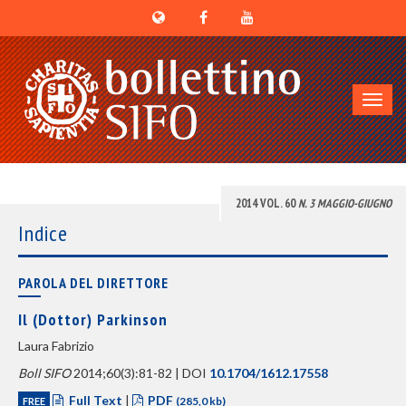
Toggl
navig
2014 VOL. 60
N. 3 MAGGIO-GIUGNO
Indice
PAROLA DEL DIRETTORE
Il (Dottor) Parkinson
Laura Fabrizio
Boll SIFO
2014;60(3):81-82 | DOI
10.1704/1612.17558
Full Text
|
PDF
FREE
(285,0 kb)