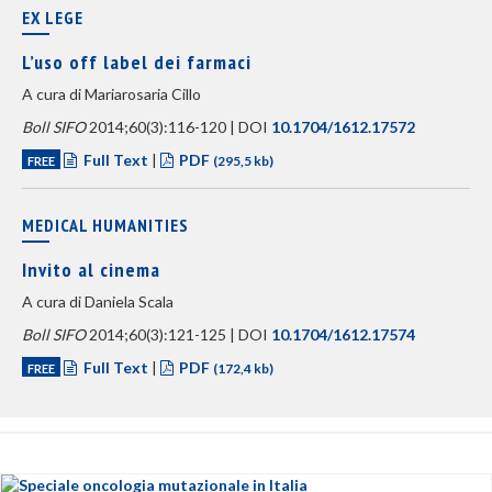
EX LEGE
L’uso off label dei farmaci
A cura di Mariarosaria Cillo
Boll SIFO
2014;60(3):116-120 | DOI
10.1704/1612.17572
Full Text
|
PDF
FREE
(295,5 kb)
MEDICAL HUMANITIES
Invito al cinema
A cura di Daniela Scala
Boll SIFO
2014;60(3):121-125 | DOI
10.1704/1612.17574
Full Text
|
PDF
FREE
(172,4 kb)