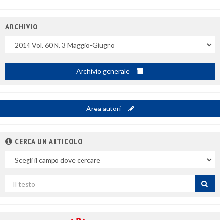
ARCHIVIO
Uscite
Archivio generale
Area autori
CERCA UN ARTICOLO
Nel
campo
Cerca
per
titolo