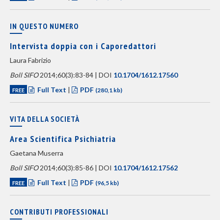
IN QUESTO NUMERO
Intervista doppia con i Caporedattori
Laura Fabrizio
Boll SIFO
2014;60(3):83-84 | DOI
10.1704/1612.17560
Full Text
|
PDF
FREE
(280,1 kb)
VITA DELLA SOCIETÀ
Area Scientifica Psichiatria
Gaetana Muserra
Boll SIFO
2014;60(3):85-86 | DOI
10.1704/1612.17562
Full Text
|
PDF
FREE
(96,5 kb)
CONTRIBUTI PROFESSIONALI