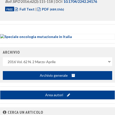
Boll SIFO
2016;62(2):115-118 | DOI
10.1704/2242.24176
Full Text
|
PDF
FREE
(489,0 kb)
ARCHIVIO
Uscite
Archivio generale
Area autori
CERCA UN ARTICOLO