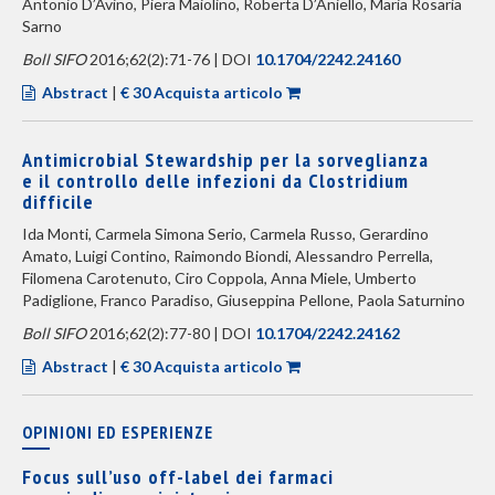
Antonio D’Avino, Piera Maiolino, Roberta D’Aniello, Maria Rosaria
Sarno
Boll SIFO
2016;62(2):71-76 | DOI
10.1704/2242.24160
Abstract
|
€ 30 Acquista articolo
Antimicrobial Stewardship per la sorveglianza
e il controllo delle infezioni da Clostridium
difficile
Ida Monti, Carmela Simona Serio, Carmela Russo, Gerardino
Amato, Luigi Contino, Raimondo Biondi, Alessandro Perrella,
Filomena Carotenuto, Ciro Coppola, Anna Miele, Umberto
Padiglione, Franco Paradiso, Giuseppina Pellone, Paola Saturnino
Boll SIFO
2016;62(2):77-80 | DOI
10.1704/2242.24162
Abstract
|
€ 30 Acquista articolo
OPINIONI ED ESPERIENZE
Focus sull’uso off-label dei farmaci