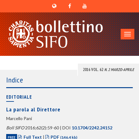
Toggl
navig
2016 VOL. 62
N. 2 MARZO-APRILE
Indice
EDITORIALE
La parola al Direttore
Marcello Pani
Boll SIFO
2016;62(2):59-60 | DOI
10.1704/2242.24152
Full Text
|
PDF
FREE
(146,4 kb)