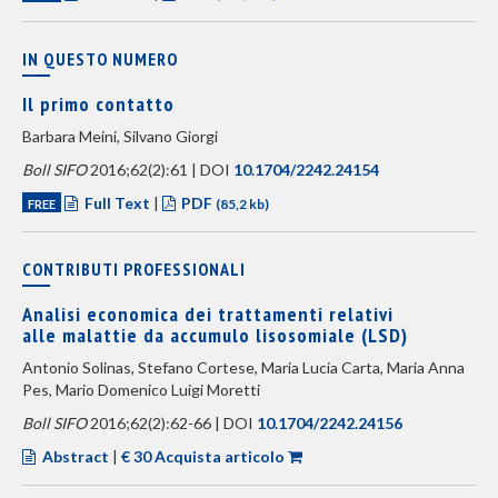
IN QUESTO NUMERO
Il primo contatto
Barbara Meini, Silvano Giorgi
Boll SIFO
2016;62(2):61 | DOI
10.1704/2242.24154
Full Text
|
PDF
FREE
(85,2 kb)
CONTRIBUTI PROFESSIONALI
Analisi economica dei trattamenti relativi
alle malattie da accumulo lisosomiale (LSD)
Antonio Solinas, Stefano Cortese, Maria Lucia Carta, Maria Anna
Pes, Mario Domenico Luigi Moretti
Boll SIFO
2016;62(2):62-66 | DOI
10.1704/2242.24156
Abstract
|
€ 30 Acquista articolo