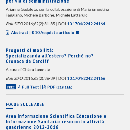
per via di somministrazione
Arianna Gadaleta, con la collaborazione di Maria Ernestina
Faggiano, Michele Barbone, Michele Lattarulo
Boll SIFO
2016;62(2):81-85 | DOI
10.1704/2242.24164
Abstract
|
€ 10 Acquista articolo
Progetti di mobilità:
Specializzanda all’estero? Perché no?
Cronaca da Cardiff
A cura di Chiara Lamesta
Boll SIFO
2016;62(2):86-89 | DOI
10.1704/2242.24166
Full Text
|
PDF
FREE
(219,1 kb)
FOCUS SULLE AREE
Area Informazione Scientifica Educazione e
Informazione Sanitaria: resoconto attività
quadrienno 2012-2016