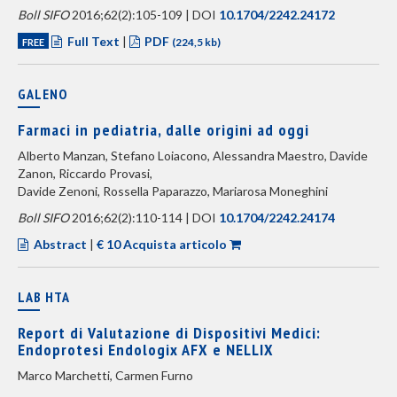
Boll SIFO
2016;62(2):105-109 | DOI
10.1704/2242.24172
Full Text
|
PDF
FREE
(224,5 kb)
GALENO
Farmaci in pediatria, dalle origini ad oggi
Alberto Manzan, Stefano Loiacono, Alessandra Maestro, Davide
Zanon, Riccardo Provasi,
Davide Zenoni, Rossella Paparazzo, Mariarosa Moneghini
Boll SIFO
2016;62(2):110-114 | DOI
10.1704/2242.24174
Abstract
|
€ 10 Acquista articolo
LAB HTA
Report di Valutazione di Dispositivi Medici:
Endoprotesi Endologix AFX e NELLIX
Marco Marchetti, Carmen Furno