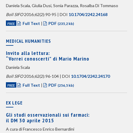
Daniela Scala, Giulia Dusi, Sonia Parazza, Rosalba Di Tommaso
Boll SIFO
2016;62(2):90-95 | DOI
10.1704/2242.24168
Full Text
|
PDF
FREE
(235,2 kb)
MEDICAL HUMANITIES
Invito alla lettura:
“Vorrei conoscerti” di Mario Marino
Daniela Scala
Boll SIFO
2016;62(2):96-104 | DOI
10.1704/2242.24170
Full Text
|
PDF
FREE
(256,5 kb)
EX LEGE
Gli studi osservazionali sui farmaci:
il DM 30 aprile 2015
A cura di Francesco Enrico Bernardini