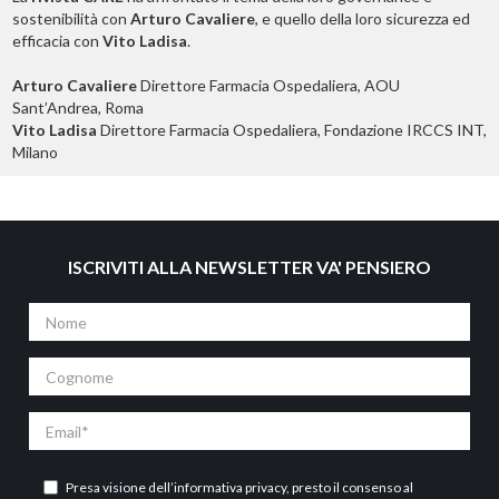
sostenibilità con
Arturo Cavaliere
, e quello della loro sicurezza ed
efficacia con
Vito Ladisa
.
Arturo Cavaliere
Direttore Farmacia Ospedaliera, AOU
Sant’Andrea, Roma
Vito Ladisa
Direttore Farmacia Ospedaliera, Fondazione IRCCS INT,
Milano
ISCRIVITI ALLA NEWSLETTER VA' PENSIERO
Nome
Cognome
Email
Presa visione dell’
informativa privacy
, presto il consenso al