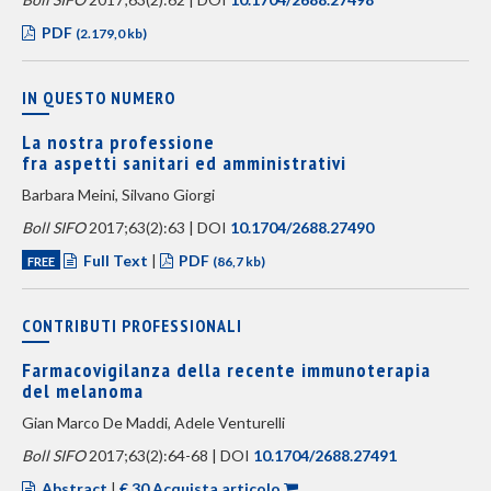
PDF
(2.179,0 kb)
IN QUESTO NUMERO
La nostra professione
fra aspetti sanitari ed amministrativi
Barbara Meini, Silvano Giorgi
Boll SIFO
2017;63(2):63 | DOI
10.1704/2688.27490
Full Text
|
PDF
FREE
(86,7 kb)
CONTRIBUTI PROFESSIONALI
Farmacovigilanza della recente immunoterapia
del melanoma
Gian Marco De Maddi, Adele Venturelli
Boll SIFO
2017;63(2):64-68 | DOI
10.1704/2688.27491
Abstract
|
€ 30 Acquista articolo