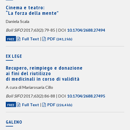
Cinema e teatro:
“La forza della mente”
Daniela Scala
Boll SIFO
2017;63(2):79-85 | DOI
10.1704/2688.27494
Full Text
|
PDF
FREE
(241,2 kb)
EX LEGE
Recupero, reimpiego e donazione
ai fini del riutilizzo
di medicinali in corso di validità
A cura di Mariarosaria Cillo
Boll SIFO
2017;63(2):86-88 | DOI
10.1704/2688.27495
Full Text
|
PDF
FREE
(226,4 kb)
GALENO