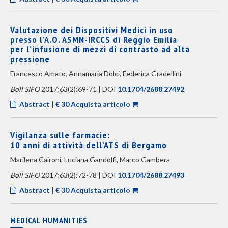
Valutazione dei Dispositivi Medici in uso
presso l’A.O. ASMN-IRCCS di Reggio Emilia
per l’infusione di mezzi di contrasto ad alta
pressione
Francesco Amato, Annamaria Dolci, Federica Gradellini
Boll SIFO
2017;63(2):69-71 | DOI
10.1704/2688.27492
Abstract
|
€ 30 Acquista articolo
Vigilanza sulle farmacie:
10 anni di attività dell’ATS di Bergamo
Marilena Caironi, Luciana Gandolfi, Marco Gambera
Boll SIFO
2017;63(2):72-78 | DOI
10.1704/2688.27493
Abstract
|
€ 30 Acquista articolo
MEDICAL HUMANITIES