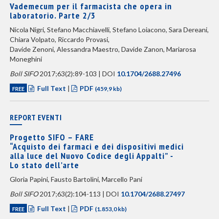
Vademecum per il farmacista che opera in
laboratorio. Parte 2/3
Nicola Nigri, Stefano Macchiavelli, Stefano Loiacono, Sara Dereani,
Chiara Volpato, Riccardo Provasi,
Davide Zenoni, Alessandra Maestro, Davide Zanon, Mariarosa
Moneghini
Boll SIFO
2017;63(2):89-103 | DOI
10.1704/2688.27496
Full Text
|
PDF
FREE
(459,9 kb)
REPORT EVENTI
Progetto SIFO – FARE
“Acquisto dei farmaci e dei dispositivi medici
alla luce del Nuovo Codice degli Appalti” -
Lo stato dell’arte
Gloria Papini, Fausto Bartolini, Marcello Pani
Boll SIFO
2017;63(2):104-113 | DOI
10.1704/2688.27497
Full Text
|
PDF
FREE
(1.853,0 kb)