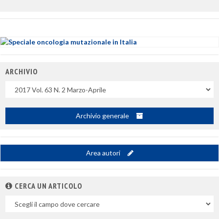
ARCHIVIO
Uscite
Archivio generale
Area autori
CERCA UN ARTICOLO
Nel
campo