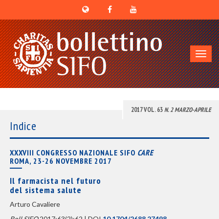
Toggl
navig
2017 VOL. 63
N. 2 MARZO-APRILE
Indice
XXXVIII CONGRESSO NAZIONALE SIFO
CARE
ROMA, 23-26 NOVEMBRE 2017
Il farmacista nel futuro
del sistema salute
Arturo Cavaliere
Boll SIFO
2017;63(2):62 | DOI
10.1704/2688.27498