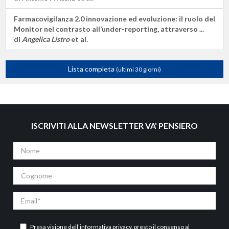
Farmacovigilanza 2.0 innovazione ed evoluzione: il ruolo del
Monitor nel contrasto all’under-reporting, attraverso ...
di
Angelica Listro
et al.
Lista completa
(ultimi 30 giorni)
ISCRIVITI ALLA NEWSLETTER VA' PENSIERO
Nome
Cognome
Email
Presa visione dell’
informativa privacy
, presto il consenso al