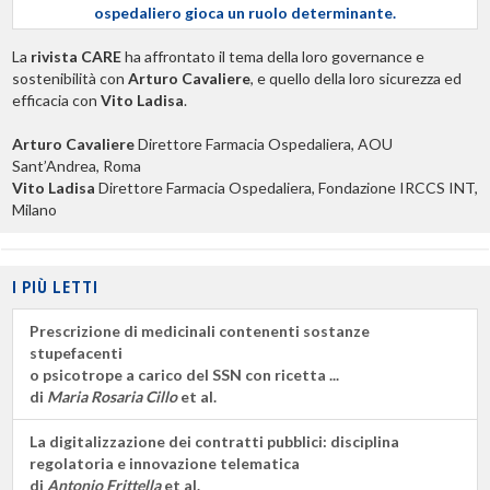
ospedaliero gioca un ruolo determinante.
La
rivista CARE
ha affrontato il tema della loro governance e
sostenibilità con
Arturo Cavaliere
, e quello della loro sicurezza ed
efficacia con
Vito Ladisa
.
Arturo Cavaliere
Direttore Farmacia Ospedaliera, AOU
Sant’Andrea, Roma
Vito Ladisa
Direttore Farmacia Ospedaliera, Fondazione IRCCS INT,
Milano
I PIÙ LETTI
Prescrizione di medicinali contenenti sostanze
stupefacenti
o psicotrope a carico del SSN con ricetta ...
di
Maria Rosaria Cillo
et al.
La digitalizzazione dei contratti pubblici: disciplina
regolatoria e innovazione telematica
di
Antonio Frittella
et al.