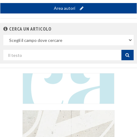
Area autori
CERCA UN ARTICOLO
Nel
campo
Cerca
per
titolo