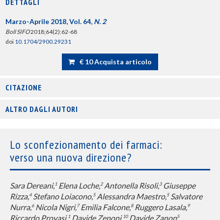
DETTAGLI
Marzo-Aprile 2018, Vol. 64,
N. 2
Boll SIFO
2018;64(2):62-68
doi
10.1704/2900.29231
€ 10 Acquista articolo
CITAZIONE
ALTRO DAGLI AUTORI
Lo sconfezionamento dei farmaci:
verso una nuova direzione?
Sara Dereani,
Elena Loche,
Antonella Risoli,
Giuseppe
1
2
3
Rizza,
Stefano Loiacono,
Alessandra Maestro,
Salvatore
4
5
5
Nurra,
Nicola Nigri,
Emilia Falcone,
Ruggero Lasala,
6
7
8
9
Riccardo Provasi,
Davide Zenoni,
Davide Zanon
1
10
5