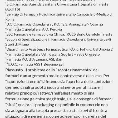
1
S.C. Farmacia, Azienda Sanitaria Universitaria Integrata di Trieste
(ASUITS)
2
Servizio Di Farmacia Policlinico Universitario Campus Bio-Medico di
Roma
3
U.O.C. Farmacia Ospedaliera , P.O. “S.S. Annunziata”- Cosenza
4
Farmacia Ospedaliera, A.O. Perugia
5
SSD Farmacia e Farmacologia Clinica, IRCCS Burlo Garofolo Trieste
6
Scuola di Specializzazione in Farmacia Ospedaliera, Università degli
Studi di Milano
7
Dipartimento Assistenza Farmaceutica, P.O. di Foligno, Usl Umbria 2
8
Farmacia Ospedaliera Usl Toscana Sud Est – sede Grosseto
9
Farmacia P.O. di Altamura, ASL Bari
10
U.O.C. Farmacia ASST Bergamo EST
Riassunto. Il problema dello “sconfezionamento” dei
farmaci è un argomento molto controverso e discusso. Per
“sconfezionamento” si intende sia l’apertura delle confezioni
dei medicinali prodotti industrialmente per utilizzare il
relativo principio/i attivo/i nell’allestimento di una
formulazione galenica magistrale, sia la consegna di farmaci
“sfusi”, qualora il packaging disponibile in commercio non
sia adeguato alla terapia prescritta o ci si trovi di fronte a
situazioni di emergenza, come ad esempio la carenza del