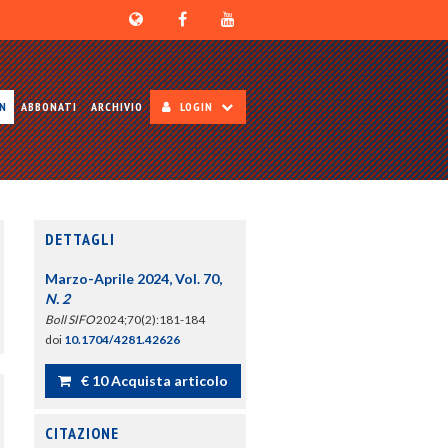
ON
ABBONATI
ARCHIVIO
LOGIN
DETTAGLI
Marzo-Aprile 2024, Vol. 70,
N. 2
Boll SIFO
2024;70(2):181-184
doi
10.1704/4281.42626
€ 10 Acquista articolo
CITAZIONE