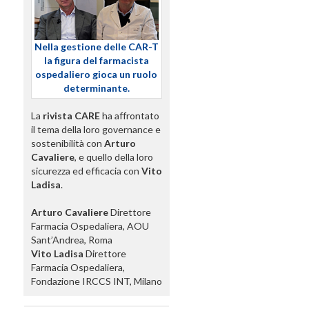
Nella gestione delle CAR-T
la figura del farmacista
ospedaliero gioca un ruolo
determinante.
La
rivista CARE
ha affrontato
il tema della loro governance e
sostenibilità con
Arturo
Cavaliere
, e quello della loro
sicurezza ed efficacia con
Vito
Ladisa
.
Arturo Cavaliere
Direttore
Farmacia Ospedaliera, AOU
Sant’Andrea, Roma
Vito Ladisa
Direttore
Farmacia Ospedaliera,
Fondazione IRCCS INT, Milano