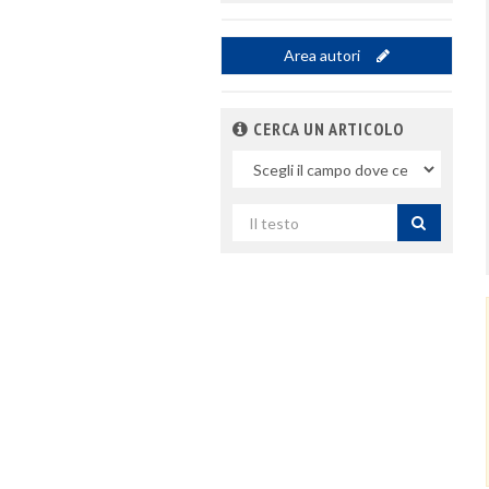
Area autori
CERCA UN ARTICOLO
Nel
campo
Cerca
per
titolo