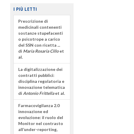
I PIÙ LETTI
Prescrizione di
medicinali contenenti
sostanze stupefacenti
o psicotrope a carico
del SSN con ricetta ...
di
Maria Rosaria Cillo
et
al.
La digitalizzazione dei
contratti pubblici:
disciplina regolatoria e
innovazione telematica
di
Antonio Frittella
et al.
Farmacovigilanza 2.0
innovazione ed
evoluzione: il ruolo del
Monitor nel contrasto
all’under-reporting,