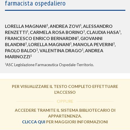
farmacista ospedaliero
1
1
LORELLA MAGNANI
, ANDREA ZOVI
, ALESSANDRO
1
1
1
RENZETTI
, CARMELA ROSA BORINO
, CLAUDIA HASA
,
1
FRANCESCO ENRICO BERNARDINI
, GIOVANNI
1
1
1
BLANDINI
, LORELLA MAGNANI
, MANOLA PEVERINI
,
1
1
PAOLO BALDO
, VALENTINA DRAGO
, ANDREA
1
MARINOZZI
ASC Legislazione Farmaceutica Ospedale-Territorio.
1
PER VISUALIZZARE IL TESTO COMPLETO EFFETTUARE
L'ACCESSO
OPPURE
ACCEDERE TRAMITE IL SISTEMA BIBLIOTECARIO DI
APPARTENENZA.
CLICCA QUI
PER MAGGIORI INFORMAZIONI