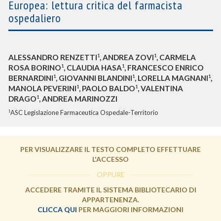
Europea: lettura critica del farmacista
ospedaliero
1
1
ALESSANDRO RENZETTI
, ANDREA ZOVI
, CARMELA
1
1
ROSA BORINO
, CLAUDIA HASA
, FRANCESCO ENRICO
1
1
1
BERNARDINI
, GIOVANNI BLANDINI
, LORELLA MAGNANI
,
1
1
MANOLA PEVERINI
, PAOLO BALDO
, VALENTINA
1
DRAGO
, ANDREA MARINOZZI
ASC Legislazione Farmaceutica Ospedale-Territorio
1
PER VISUALIZZARE IL TESTO COMPLETO EFFETTUARE
L'ACCESSO
OPPURE
ACCEDERE TRAMITE IL SISTEMA BIBLIOTECARIO DI
APPARTENENZA.
CLICCA QUI
PER MAGGIORI INFORMAZIONI