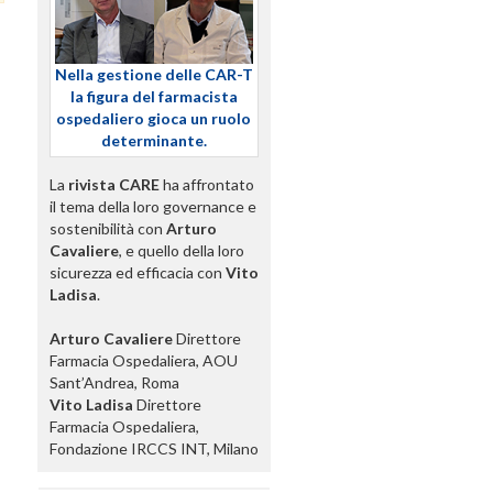
Nella gestione delle CAR-T
la figura del farmacista
ospedaliero gioca un ruolo
determinante.
La
rivista CARE
ha affrontato
il tema della loro governance e
sostenibilità con
Arturo
Cavaliere
, e quello della loro
sicurezza ed efficacia con
Vito
Ladisa
.
Arturo Cavaliere
Direttore
Farmacia Ospedaliera, AOU
Sant’Andrea, Roma
Vito Ladisa
Direttore
Farmacia Ospedaliera,
Fondazione IRCCS INT, Milano