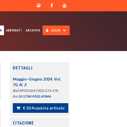
ON
ABBONATI
ARCHIVIO
LOGIN
DETTAGLI
Maggio-Giugno 2024, Vol.
70,
N. 3
Boll SIFO
2024;70(3):273-278
doi
10.1704/4302.42846
€ 10 Acquista articolo
CITAZIONE