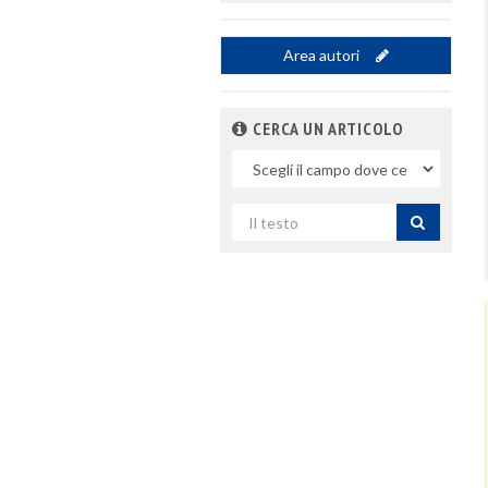
Area autori
CERCA UN ARTICOLO
Nel
campo
Cerca
per
titolo