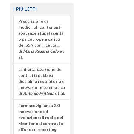
I PIÙ LETTI
Prescrizione di
medicinali contenenti
sostanze stupefacenti
o psicotrope a carico
del SSN con ricetta ...
di
Maria Rosaria Cillo
et
al.
La digitalizzazione dei
contratti pubblici:
disciplina regolatoria e
innovazione telematica
di
Antonio Frittella
et al.
Farmacovigilanza 2.0
innovazione ed
evoluzione: il ruolo del
Monitor nel contrasto
all’under-reporting,