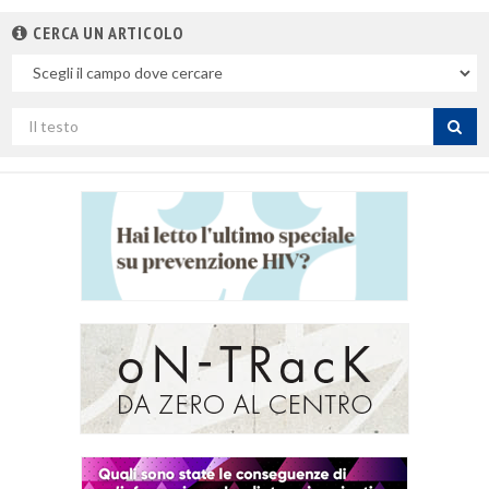
CERCA UN ARTICOLO
Nel
campo
Cerca
per
titolo