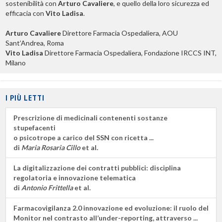
sostenibilità con
Arturo Cavaliere
, e quello della loro sicurezza ed
efficacia con
Vito Ladisa
.
Arturo Cavaliere
Direttore Farmacia Ospedaliera, AOU
Sant’Andrea, Roma
Vito Ladisa
Direttore Farmacia Ospedaliera, Fondazione IRCCS INT,
Milano
I PIÙ LETTI
Prescrizione di medicinali contenenti sostanze
stupefacenti
o psicotrope a carico del SSN con ricetta ...
di
Maria Rosaria Cillo
et al.
La digitalizzazione dei contratti pubblici: disciplina
regolatoria e innovazione telematica
di
Antonio Frittella
et al.
Farmacovigilanza 2.0 innovazione ed evoluzione: il ruolo del
Monitor nel contrasto all’under-reporting, attraverso ...