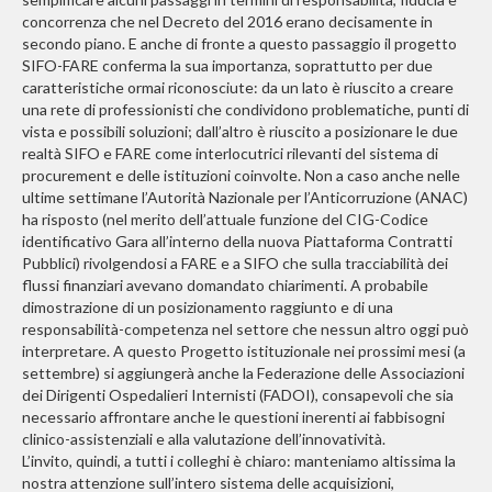
concorrenza che nel Decreto del 2016 erano decisamente in
secondo piano. E anche di fronte a questo passaggio il progetto
SIFO-FARE conferma la sua importanza, soprattutto per due
caratteristiche ormai riconosciute: da un lato è riuscito a creare
una rete di professionisti che condividono problematiche, punti di
vista e possibili soluzioni; dall’altro è riuscito a posizionare le due
realtà SIFO e FARE come interlocutrici rilevanti del sistema di
procurement e delle istituzioni coinvolte. Non a caso anche nelle
ultime settimane l’Autorità Nazionale per l’Anticorruzione (ANAC)
ha risposto (nel merito dell’attuale funzione del CIG-Codice
identificativo Gara all’interno della nuova Piattaforma Contratti
Pubblici) rivolgendosi a FARE e a SIFO che sulla tracciabilità dei
flussi finanziari avevano domandato chiarimenti. A probabile
dimostrazione di un posizionamento raggiunto e di una
responsabilità-competenza nel settore che nessun altro oggi può
interpretare. A questo Progetto istituzionale nei prossimi mesi (a
settembre) si aggiungerà anche la Federazione delle Associazioni
dei Dirigenti Ospedalieri Internisti (FADOI), consapevoli che sia
necessario affrontare anche le questioni inerenti ai fabbisogni
clinico-assistenziali e alla valutazione dell’innovatività.
L’invito, quindi, a tutti i colleghi è chiaro: manteniamo altissima la
nostra attenzione sull’intero sistema delle acquisizioni,