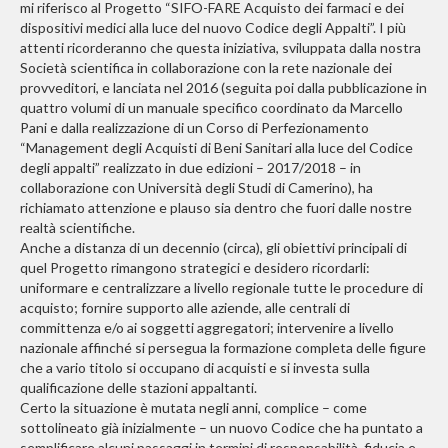
mi riferisco al Progetto “SIFO-FARE Acquisto dei farmaci e dei
dispositivi medici alla luce del nuovo Codice degli Appalti”. I più
attenti ricorderanno che questa iniziativa, sviluppata dalla nostra
Società scientifica in collaborazione con la rete nazionale dei
provveditori, e lanciata nel 2016 (seguita poi dalla pubblicazione in
quattro volumi di un manuale specifico coordinato da Marcello
Pani e dalla realizzazione di un Corso di Perfezionamento
“Management degli Acquisti di Beni Sanitari alla luce del Codice
degli appalti” realizzato in due edizioni – 2017/2018 – in
collaborazione con Università degli Studi di Camerino), ha
richiamato attenzione e plauso sia dentro che fuori dalle nostre
realtà scientifiche.
Anche a distanza di un decennio (circa), gli obiettivi principali di
quel Progetto rimangono strategici e desidero ricordarli:
uniformare e centralizzare a livello regionale tutte le procedure di
acquisto; fornire supporto alle aziende, alle centrali di
committenza e/o ai soggetti aggregatori; intervenire a livello
nazionale affinché si persegua la formazione completa delle figure
che a vario titolo si occupano di acquisti e si investa sulla
qualificazione delle stazioni appaltanti.
Certo la situazione è mutata negli anni, complice – come
sottolineato già inizialmente – un nuovo Codice che ha puntato a
semplificare alcuni passaggi in termini di responsabilità, fiducia e