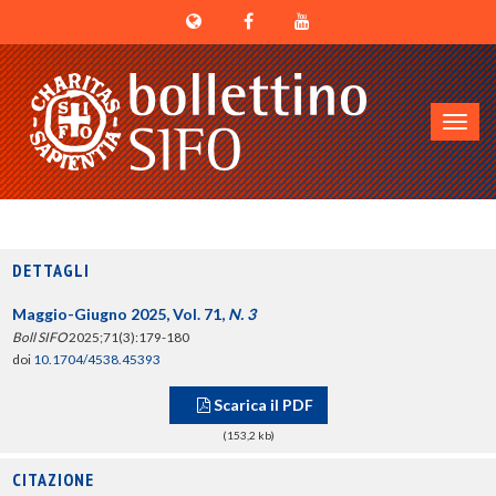
Toggl
navig
DETTAGLI
Maggio-Giugno 2025, Vol. 71,
N. 3
Boll SIFO
2025;71(3):179-180
doi
10.1704/4538.45393
Scarica il PDF
(153,2 kb)
CITAZIONE