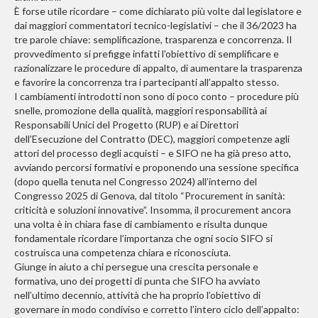
È forse utile ricordare – come dichiarato più volte dal legislatore e
dai maggiori commentatori tecnico-legislativi – che il 36/2023 ha
tre parole chiave: semplificazione, trasparenza e concorrenza. Il
provvedimento si prefigge infatti l’obiettivo di semplificare e
razionalizzare le procedure di appalto, di aumentare la trasparenza
e favorire la concorrenza tra i partecipanti all’appalto stesso.
I cambiamenti introdotti non sono di poco conto – procedure più
snelle, promozione della qualità, maggiori responsabilità ai
Responsabili Unici del Progetto (RUP) e ai Direttori
dell’Esecuzione del Contratto (DEC), maggiori competenze agli
attori del processo degli acquisti – e SIFO ne ha già preso atto,
avviando percorsi formativi e proponendo una sessione specifica
(dopo quella tenuta nel Congresso 2024) all’interno del
Congresso 2025 di Genova, dal titolo “Procurement in sanità:
criticità e soluzioni innovative”. Insomma, il procurement ancora
una volta è in chiara fase di cambiamento e risulta dunque
fondamentale ricordare l’importanza che ogni socio SIFO si
costruisca una competenza chiara e riconosciuta.
Giunge in aiuto a chi persegue una crescita personale e
formativa, uno dei progetti di punta che SIFO ha avviato
nell’ultimo decennio, attività che ha proprio l’obiettivo di
governare in modo condiviso e corretto l’intero ciclo dell’appalto: