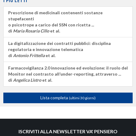
I PIÙ LETTI
Prescrizione di medicinali contenenti sostanze
stupefacenti
o psicotrope a carico del SSN con ricetta ...
di
Maria Rosaria Cillo
et al.
La digitalizzazione dei contratti pubblici: disciplina
regolatoria e innovazione telematica
di
Antonio Frittella
et al.
Farmacovigilanza 2.0 innovazione ed evoluzione: il ruolo del
Monitor nel contrasto all’under-reporting, attraverso ...
di
Angelica Listro
et al.
Lista completa
(ultimi 30 giorni)
ISCRIVITI ALLA NEWSLETTER VA' PENSIERO