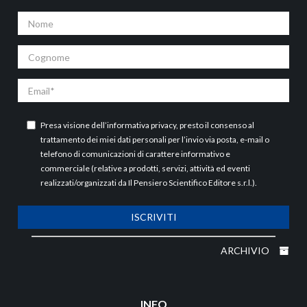
Nome
Cognome
Email
Presa visione dell’
informativa privacy
, presto il consenso al
trattamento dei miei dati personali per l’invio via posta, e-mail o
telefono di comunicazioni di carattere informativo e
commerciale (relative a prodotti, servizi, attività ed eventi
realizzati/organizzati da Il Pensiero Scientifico Editore s.r.l.).
ISCRIVITI
ARCHIVIO
INFO