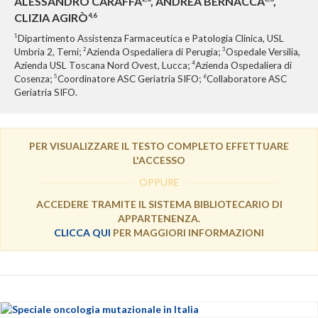
ALESSANDRO CARAFFA
, ANDREA BERNACCA
,
CLIZIA AGIRÒ
4,6
1
Dipartimento Assistenza Farmaceutica e Patologia Clinica, USL
2
3
Umbria 2, Terni;
Azienda Ospedaliera di Perugia;
Ospedale Versilia,
4
Azienda USL Toscana Nord Ovest, Lucca;
Azienda Ospedaliera di
5
6
Cosenza;
Coordinatore ASC Geriatria SIFO;
Collaboratore ASC
Geriatria SIFO.
PER VISUALIZZARE IL TESTO COMPLETO EFFETTUARE
L'ACCESSO
OPPURE
ACCEDERE TRAMITE IL SISTEMA BIBLIOTECARIO DI
APPARTENENZA.
CLICCA QUI
PER MAGGIORI INFORMAZIONI