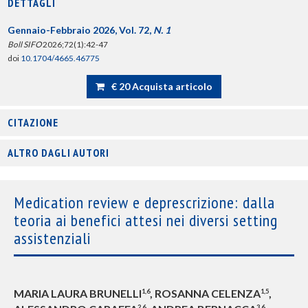
DETTAGLI
Gennaio-Febbraio 2026, Vol. 72,
N. 1
Boll SIFO
2026;72(1):42-47
doi
10.1704/4665.46775
€ 20 Acquista articolo
CITAZIONE
ALTRO DAGLI AUTORI
Medication review e deprescrizione: dalla
teoria ai benefici attesi nei diversi setting
assistenziali
MARIA LAURA BRUNELLI
, ROSANNA CELENZA
,
1,6
1,5
2,6
3,6