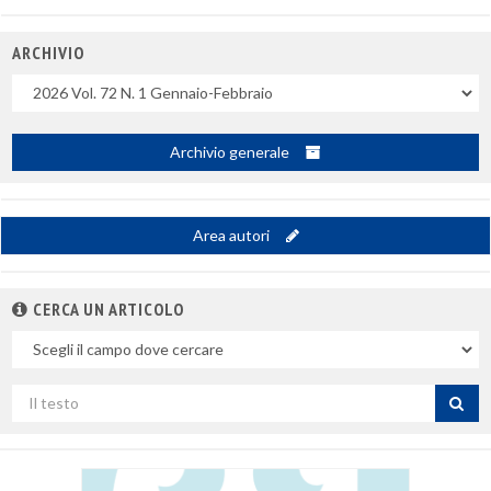
ARCHIVIO
Uscite
Archivio generale
Area autori
CERCA UN ARTICOLO
Nel
campo
Cerca
per
titolo