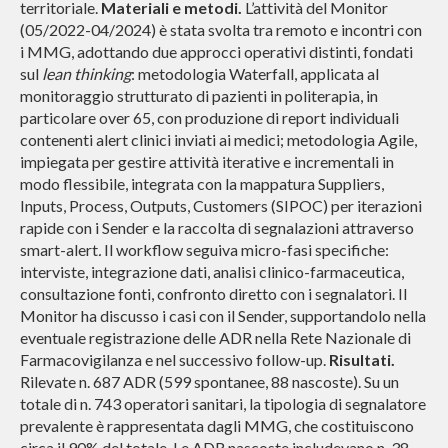
territoriale.
Materiali e metodi.
L’attività del Monitor
(05/2022-04/2024) è stata svolta tra remoto e incontri con
i MMG, adottando due approcci operativi distinti, fondati
sul
lean thinking
: metodologia Waterfall, applicata al
monitoraggio strutturato di pazienti in politerapia, in
particolare over 65, con produzione di report individuali
contenenti alert clinici inviati ai medici; metodologia Agile,
impiegata per gestire attività iterative e incrementali in
modo flessibile, integrata con la mappatura Suppliers,
Inputs, Process, Outputs, Customers (SIPOC) per iterazioni
rapide con i Sender e la raccolta di segnalazioni attraverso
smart-alert
.
Il workflow seguiva micro-fasi specifiche:
interviste, integrazione dati, analisi clinico-farmaceutica,
consultazione fonti, confronto diretto con i segnalatori. Il
Monitor ha discusso i casi con il Sender, supportandolo nella
eventuale registrazione delle ADR nella Rete Nazionale di
Farmacovigilanza e nel successivo follow-up.
Risultati.
Rilevate n. 687 ADR (599 spontanee, 88 nascoste). Su un
totale di n. 743 operatori sanitari, la tipologia di segnalatore
prevalente è rappresentata dagli MMG, che costituiscono
circa il 90% del totale. Le ADR nascoste includevano n. 38