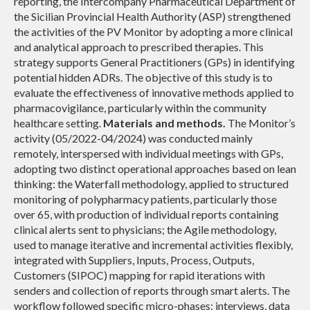
reporting, the Intercompany Pharmaceutical Department of
the Sicilian Provincial Health Authority (ASP) strengthened
the activities of the PV Monitor by adopting a more clinical
and analytical approach to prescribed therapies. This
strategy supports General Practitioners (GPs) in identifying
potential hidden ADRs. The objective of this study is to
evaluate the effectiveness of innovative methods applied to
pharmacovigilance, particularly within the community
healthcare setting.
Materials and methods.
The Monitor’s
activity (05/2022-04/2024) was conducted mainly
remotely, interspersed with individual meetings with GPs,
adopting two distinct operational approaches based on lean
thinking: the Waterfall methodology, applied to structured
monitoring of polypharmacy patients, particularly those
over 65, with production of individual reports containing
clinical alerts sent to physicians; the Agile methodology,
used to manage iterative and incremental activities flexibly,
integrated with Suppliers, Inputs, Process, Outputs,
Customers (SIPOC) mapping for rapid iterations with
senders and collection of reports through smart alerts. The
workflow followed specific micro-phases: interviews, data