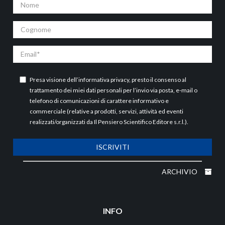
Nome
Cognome
Email
Presa visione dell’
informativa privacy
, presto il consenso al
trattamento dei miei dati personali per l’invio via posta, e-mail o
telefono di comunicazioni di carattere informativo e
commerciale (relative a prodotti, servizi, attività ed eventi
realizzati/organizzati da Il Pensiero Scientifico Editore s.r.l.).
ISCRIVITI
ARCHIVIO
INFO