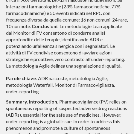
interazioni farmacologiche (23% farmacocinetiche, 77%
farmacodinamiche) e 50 eventi indicati nel RPC con
frequenza diversa da quella comune: 16 non comuni, 24 rare,
10 non note.
Conclusioni.
Le metodologie Lean
applicate
dal
Monitor di FV consentono di condurre analisi
approfondite delle terapie, identificando ADR e
potenziando un’alleanza sinergica con i segnalatori. Le
attività di FV condivise consentono di avviare azioni
strategiche e proattive, vero contrasto all’under-reporting.
La metodologia Agile delinea una segnalazione di qualità.
Parole chiave.
ADR nascoste, metodologia Agile,
metodologia Waterfall, Monitor di Farmacovigilanza,
under-reporting.
Summary. Introduction.
Pharmacovigilance (PV) relies on
spontaneous reporting of suspected adverse drug reactions
(ADRs), essential for the safe use of medicines. However,
under-reporting is a global issue. In order to address this
phenomenon and promote a culture of spontaneous