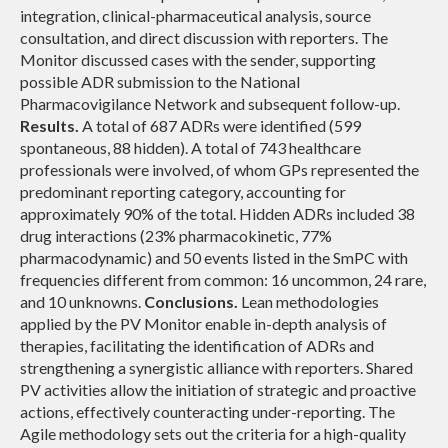
integration, clinical-pharmaceutical analysis, source
consultation, and direct discussion with reporters. The
Monitor discussed cases with the sender, supporting
possible ADR submission to the National
Pharmacovigilance Network and subsequent follow-up.
Results.
A total of 687 ADRs were identified (599
spontaneous, 88 hidden). A total of 743 healthcare
professionals were involved, of whom GPs represented the
predominant reporting category, accounting for
approximately 90% of the total. Hidden ADRs included 38
drug interactions (23% pharmacokinetic, 77%
pharmacodynamic) and 50 events listed in the SmPC with
frequencies different from common: 16 uncommon, 24 rare,
and 10 unknowns.
Conclusions.
Lean methodologies
applied by the PV Monitor enable in-depth analysis of
therapies, facilitating the identification of ADRs and
strengthening a synergistic alliance with reporters. Shared
PV activities allow the initiation of strategic and proactive
actions, effectively counteracting under-reporting. The
Agile methodology sets out the criteria for a high-quality