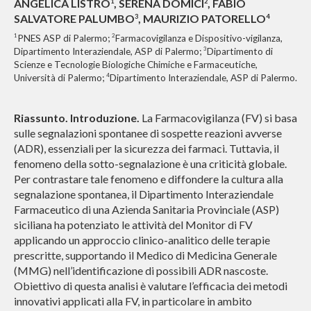
ANGELICA LISTRO
, SERENA DOMICI
, FABIO
1
2
SALVATORE PALUMBO
, MAURIZIO PATORELLO
3
4
1
2
PNES ASP di Palermo;
Farmacovigilanza e Dispositivo-vigilanza,
3
Dipartimento Interaziendale, ASP di Palermo;
Dipartimento di
Scienze e Tecnologie Biologiche Chimiche e Farmaceutiche,
4
Università di Palermo;
Dipartimento Interaziendale, ASP di Palermo.
Riassunto.
Introduzione.
La Farmacovigilanza (FV) si basa
sulle segnalazioni spontanee di sospette reazioni avverse
(ADR), essenziali per la sicurezza dei farmaci. Tuttavia, il
fenomeno della sotto-segnalazione è una criticità globale.
Per contrastare tale fenomeno e diffondere la cultura alla
segnalazione spontanea, il Dipartimento Interaziendale
Farmaceutico di una Azienda Sanitaria Provinciale (ASP)
siciliana ha potenziato le attività del Monitor di FV
applicando un approccio clinico-analitico delle terapie
prescritte, supportando il Medico di Medicina Generale
(MMG) nell’identificazione di possibili ADR nascoste.
Obiettivo di questa analisi è valutare l’efficacia dei metodi
innovativi applicati alla FV, in particolare in ambito