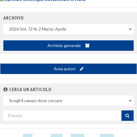
ARCHIVIO
Uscite
Archivio generale
Area autori
CERCA UN ARTICOLO
Nel
campo
Cerca
per
titolo