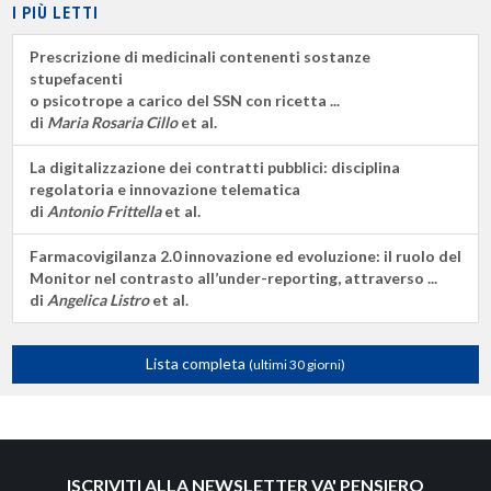
I PIÙ LETTI
Prescrizione di medicinali contenenti sostanze
stupefacenti
o psicotrope a carico del SSN con ricetta ...
di
Maria Rosaria Cillo
et al.
La digitalizzazione dei contratti pubblici: disciplina
regolatoria e innovazione telematica
di
Antonio Frittella
et al.
Farmacovigilanza 2.0 innovazione ed evoluzione: il ruolo del
Monitor nel contrasto all’under-reporting, attraverso ...
di
Angelica Listro
et al.
Lista completa
(ultimi 30 giorni)
ISCRIVITI ALLA NEWSLETTER VA' PENSIERO