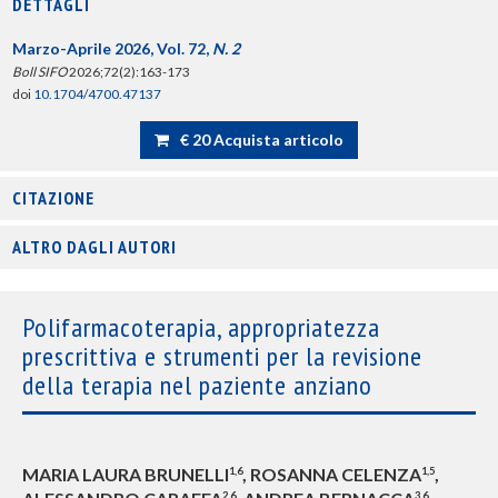
DETTAGLI
Marzo-Aprile 2026, Vol. 72,
N. 2
Boll SIFO
2026;72(2):163-173
doi
10.1704/4700.47137
€ 20 Acquista articolo
CITAZIONE
ALTRO DAGLI AUTORI
Polifarmacoterapia, appropriatezza
prescrittiva e strumenti per la revisione
della terapia nel paziente anziano
MARIA LAURA BRUNELLI
, ROSANNA CELENZA
,
1,6
1,5
2,6
3,6