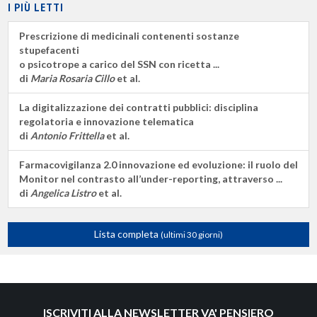
I PIÙ LETTI
Prescrizione di medicinali contenenti sostanze
stupefacenti
o psicotrope a carico del SSN con ricetta ...
di
Maria Rosaria Cillo
et al.
La digitalizzazione dei contratti pubblici: disciplina
regolatoria e innovazione telematica
di
Antonio Frittella
et al.
Farmacovigilanza 2.0 innovazione ed evoluzione: il ruolo del
Monitor nel contrasto all’under-reporting, attraverso ...
di
Angelica Listro
et al.
Lista completa
(ultimi 30 giorni)
ISCRIVITI ALLA NEWSLETTER VA' PENSIERO