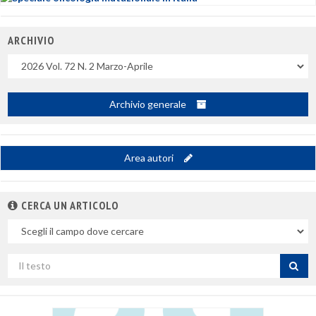
ARCHIVIO
Uscite
Archivio generale
Area autori
CERCA UN ARTICOLO
Nel
campo
Cerca
per
titolo