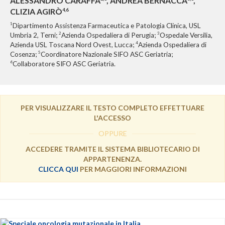
ALESSANDRO CARAFFA
, ANDREA BERNACCA
,
CLIZIA AGIRÒ
4,6
1
Dipartimento Assistenza Farmaceutica e Patologia Clinica, USL
2
3
Umbria 2, Terni;
Azienda Ospedaliera di Perugia;
Ospedale Versilia,
4
Azienda USL Toscana Nord Ovest, Lucca;
Azienda Ospedaliera di
5
Cosenza;
Coordinatore Nazionale SIFO ASC Geriatria;
6
Collaboratore SIFO ASC Geriatria.
PER VISUALIZZARE IL TESTO COMPLETO EFFETTUARE
L'ACCESSO
OPPURE
ACCEDERE TRAMITE IL SISTEMA BIBLIOTECARIO DI
APPARTENENZA.
CLICCA QUI
PER MAGGIORI INFORMAZIONI