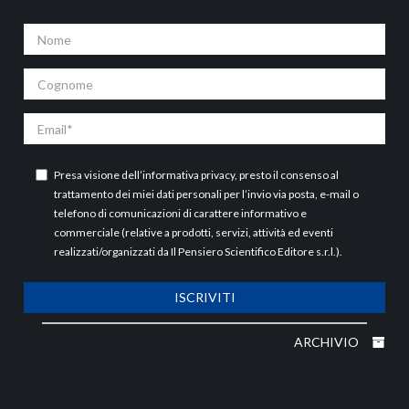
Nome
Cognome
Email
Presa visione dell’
informativa privacy
, presto il consenso al
trattamento dei miei dati personali per l’invio via posta, e-mail o
telefono di comunicazioni di carattere informativo e
commerciale (relative a prodotti, servizi, attività ed eventi
realizzati/organizzati da Il Pensiero Scientifico Editore s.r.l.).
ISCRIVITI
ARCHIVIO