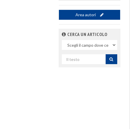
Area autori
CERCA UN ARTICOLO
Nel
campo
Cerca
per
titolo