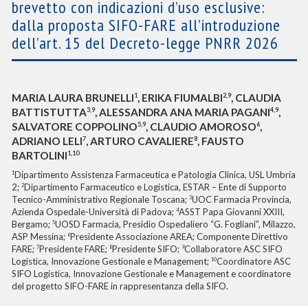
brevetto con indicazioni d’uso esclusive:
dalla proposta SIFO-FARE all’introduzione
dell’art. 15 del Decreto-legge PNRR 2026
1
2,9
MARIA LAURA BRUNELLI
, ERIKA FIUMALBI
, CLAUDIA
3,9
4,9
BATTISTUTTA
, ALESSANDRA ANA MARIA PAGANI
,
5,9
6
SALVATORE COPPOLINO
, CLAUDIO AMOROSO
,
7
8
ADRIANO LELI
, ARTURO CAVALIERE
, FAUSTO
1,10
BARTOLINI
Dipartimento Assistenza Farmaceutica e Patologia Clinica, USL Umbria
1
2;
Dipartimento Farmaceutico e Logistica, ESTAR – Ente di Supporto
2
Tecnico-Amministrativo Regionale Toscana;
UOC Farmacia Provincia,
3
Azienda Ospedale-Università di Padova;
ASST Papa Giovanni XXIII,
4
Bergamo;
UOSD Farmacia, Presidio Ospedaliero “G. Fogliani”, Milazzo,
5
ASP Messina;
Presidente Associazione AREA; Componente Direttivo
6
FARE;
Presidente FARE;
Presidente SIFO;
Collaboratore ASC SIFO
7
8
9
Logistica, Innovazione Gestionale e Management;
Coordinatore ASC
10
SIFO Logistica, Innovazione Gestionale e Management e coordinatore
del progetto SIFO-FARE in rappresentanza della SIFO.