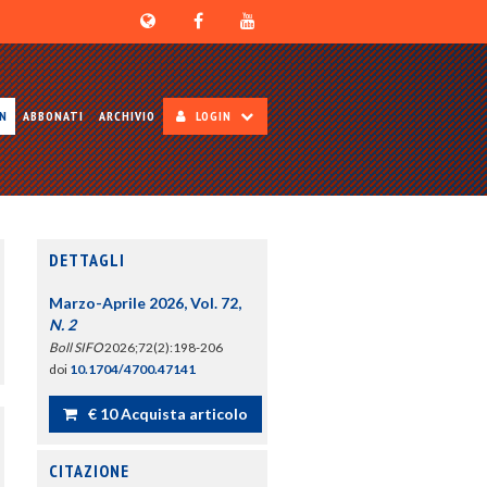
ON
ABBONATI
ARCHIVIO
LOGIN
DETTAGLI
Marzo-Aprile 2026, Vol. 72,
N. 2
Boll SIFO
2026;72(2):198-206
doi
10.1704/4700.47141
€ 10 Acquista articolo
CITAZIONE