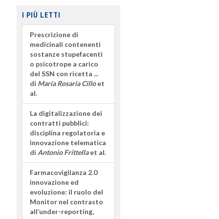
I PIÙ LETTI
Prescrizione di
medicinali contenenti
sostanze stupefacenti
o psicotrope a carico
del SSN con ricetta ...
di
Maria Rosaria Cillo
et
al.
La digitalizzazione dei
contratti pubblici:
disciplina regolatoria e
innovazione telematica
di
Antonio Frittella
et al.
Farmacovigilanza 2.0
innovazione ed
evoluzione: il ruolo del
Monitor nel contrasto
all’under-reporting,