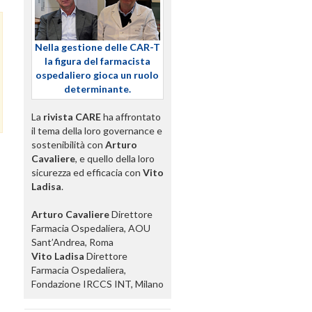
Nella gestione delle CAR-T
la figura del farmacista
ospedaliero gioca un ruolo
determinante.
La
rivista CARE
ha affrontato
il tema della loro governance e
sostenibilità con
Arturo
Cavaliere
, e quello della loro
sicurezza ed efficacia con
Vito
Ladisa
.
Arturo Cavaliere
Direttore
Farmacia Ospedaliera, AOU
Sant’Andrea, Roma
Vito Ladisa
Direttore
Farmacia Ospedaliera,
Fondazione IRCCS INT, Milano