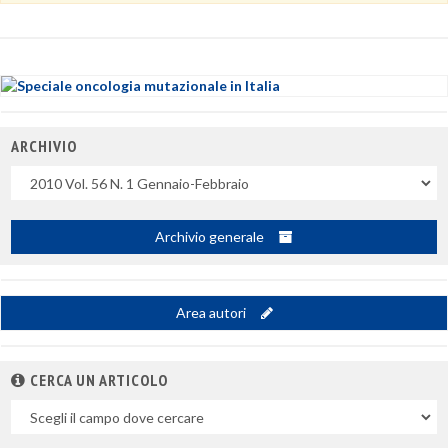
ARCHIVIO
Uscite
Archivio generale
Area autori
CERCA UN ARTICOLO
Nel
campo