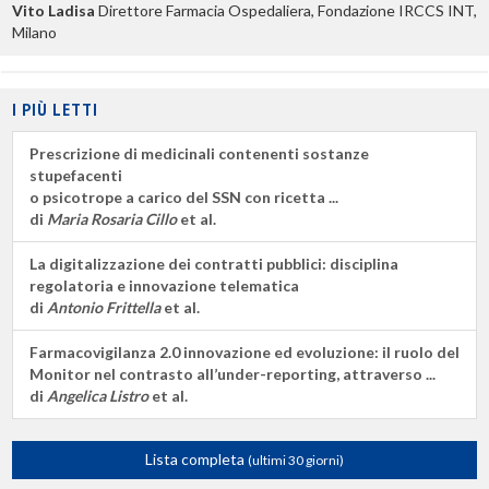
Vito Ladisa
Direttore Farmacia Ospedaliera, Fondazione IRCCS INT,
Milano
I PIÙ LETTI
Prescrizione di medicinali contenenti sostanze
stupefacenti
o psicotrope a carico del SSN con ricetta ...
di
Maria Rosaria Cillo
et al.
La digitalizzazione dei contratti pubblici: disciplina
regolatoria e innovazione telematica
di
Antonio Frittella
et al.
Farmacovigilanza 2.0 innovazione ed evoluzione: il ruolo del
Monitor nel contrasto all’under-reporting, attraverso ...
di
Angelica Listro
et al.
Lista completa
(ultimi 30 giorni)