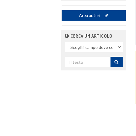
Area autori
CERCA UN ARTICOLO
Nel
campo
Cerca
per
titolo