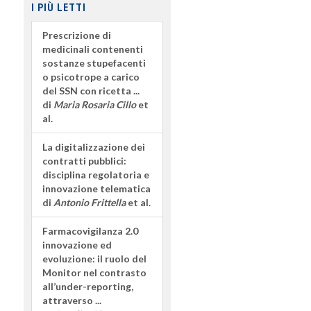
I PIÙ LETTI
Prescrizione di
medicinali contenenti
sostanze stupefacenti
o psicotrope a carico
del SSN con ricetta ...
di
Maria Rosaria Cillo
et
al.
La digitalizzazione dei
contratti pubblici:
disciplina regolatoria e
innovazione telematica
di
Antonio Frittella
et al.
Farmacovigilanza 2.0
innovazione ed
evoluzione: il ruolo del
Monitor nel contrasto
all’under-reporting,
attraverso ...