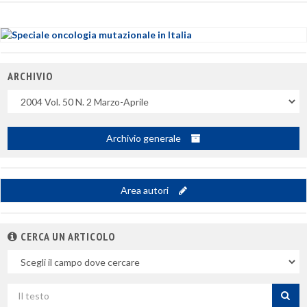
ARCHIVIO
Uscite
Archivio generale
Area autori
CERCA UN ARTICOLO
Nel
campo
Cerca
per