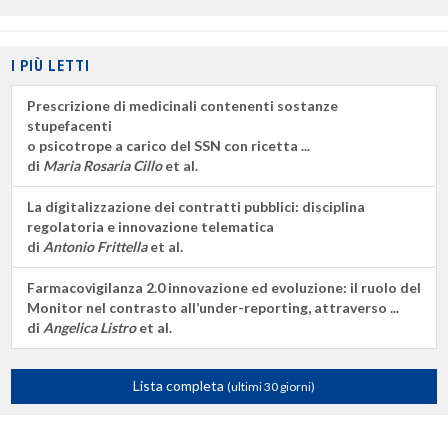
I PIÙ LETTI
Prescrizione di medicinali contenenti sostanze
stupefacenti
o psicotrope a carico del SSN con ricetta ...
di
Maria Rosaria Cillo
et al.
La digitalizzazione dei contratti pubblici: disciplina
regolatoria e innovazione telematica
di
Antonio Frittella
et al.
Farmacovigilanza 2.0 innovazione ed evoluzione: il ruolo del
Monitor nel contrasto all’under-reporting, attraverso ...
di
Angelica Listro
et al.
Lista completa
(ultimi 30 giorni)