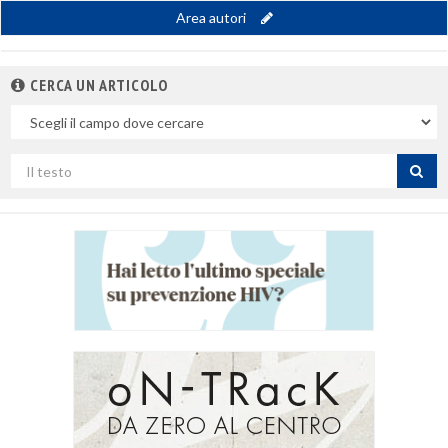
Area autori
CERCA UN ARTICOLO
Nel
campo
Cerca
per
titolo