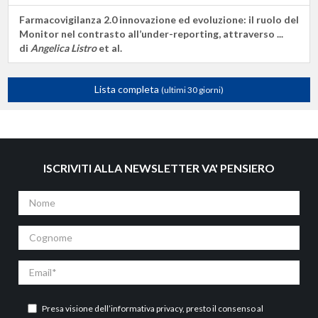
Farmacovigilanza 2.0 innovazione ed evoluzione: il ruolo del
Monitor nel contrasto all’under-reporting, attraverso ...
di
Angelica Listro
et al.
Lista completa
(ultimi 30 giorni)
ISCRIVITI ALLA NEWSLETTER VA' PENSIERO
Nome
Cognome
Email
Presa visione dell’
informativa privacy
, presto il consenso al