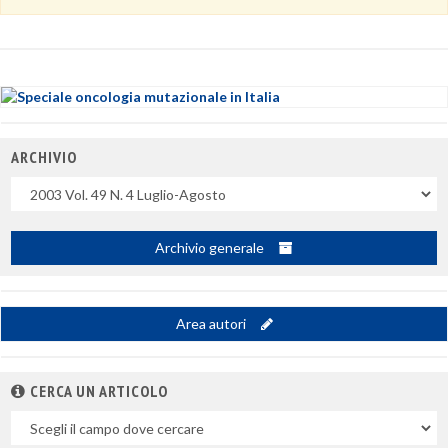
ARCHIVIO
Uscite
Archivio generale
Area autori
CERCA UN ARTICOLO
Nel
campo