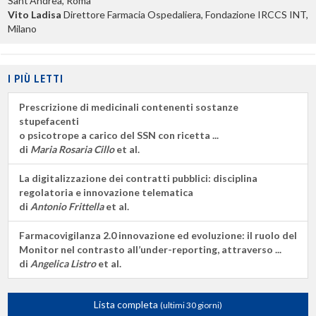
Sant’Andrea, Roma
Vito Ladisa
Direttore Farmacia Ospedaliera, Fondazione IRCCS INT,
Milano
I PIÙ LETTI
Prescrizione di medicinali contenenti sostanze
stupefacenti
o psicotrope a carico del SSN con ricetta ...
di
Maria Rosaria Cillo
et al.
La digitalizzazione dei contratti pubblici: disciplina
regolatoria e innovazione telematica
di
Antonio Frittella
et al.
Farmacovigilanza 2.0 innovazione ed evoluzione: il ruolo del
Monitor nel contrasto all’under-reporting, attraverso ...
di
Angelica Listro
et al.
Lista completa
(ultimi 30 giorni)