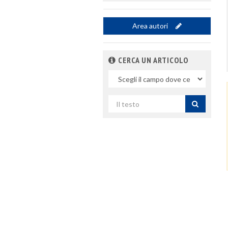
Area autori
CERCA UN ARTICOLO
Nel
campo
Cerca
per
titolo