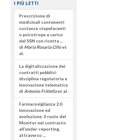
I PIÙ LETTI
Prescrizione di
medicinali contenenti
sostanze stupefacenti
o psicotrope a carico
del SSN con ricetta ...
di
Maria Rosaria Cillo
et
al.
La digitalizzazione dei
contratti pubblici:
disciplina regolatoria e
innovazione telematica
di
Antonio Frittella
et al.
Farmacovigilanza 2.0
innovazione ed
evoluzione: il ruolo del
Monitor nel contrasto
all’under-reporting,
attraverso ...