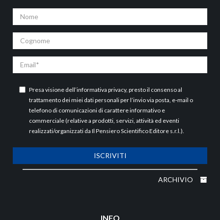
Nome
Cognome
Email
Presa visione dell’
informativa privacy
, presto il consenso al
trattamento dei miei dati personali per l’invio via posta, e-mail o
telefono di comunicazioni di carattere informativo e
commerciale (relative a prodotti, servizi, attività ed eventi
realizzati/organizzati da Il Pensiero Scientifico Editore s.r.l.).
ISCRIVITI
ARCHIVIO
INFO