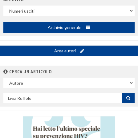
Uscite
Archivio generale
Area autori
CERCA UN ARTICOLO
Nel
campo
Cerca
per
titolo