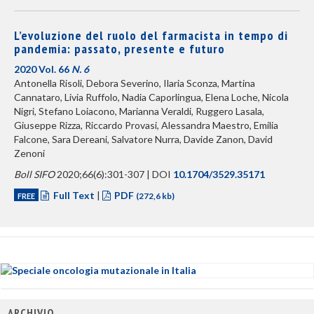
L’evoluzione del ruolo del farmacista in tempo di
pandemia: passato, presente e futuro
2020 Vol. 66
N. 6
Antonella Risoli, Debora Severino, Ilaria Sconza, Martina
Cannataro, Livia Ruffolo, Nadia Caporlingua, Elena Loche, Nicola
Nigri, Stefano Loiacono, Marianna Veraldi, Ruggero Lasala,
Giuseppe Rizza, Riccardo Provasi, Alessandra Maestro, Emilia
Falcone, Sara Dereani, Salvatore Nurra, Davide Zanon, David
Zenoni
Boll SIFO
2020;66(6):301-307 | DOI
10.1704/3529.35171
Full Text
|
PDF
FREE
(272,6 kb)
ARCHIVIO