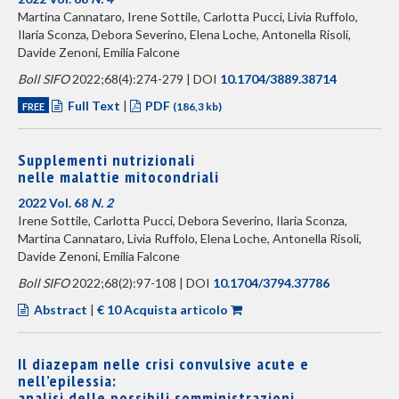
Martina Cannataro, Irene Sottile, Carlotta Pucci, Livia Ruffolo,
Ilaria Sconza, Debora Severino, Elena Loche, Antonella Risoli,
Davide Zenoni, Emilia Falcone
Boll SIFO
2022;68(4):274-279 | DOI
10.1704/3889.38714
Full Text
|
PDF
FREE
(186,3 kb)
Supplementi nutrizionali
nelle malattie mitocondriali
2022 Vol. 68
N. 2
Irene Sottile, Carlotta Pucci, Debora Severino, Ilaria Sconza,
Martina Cannataro, Livia Ruffolo, Elena Loche, Antonella Risoli,
Davide Zenoni, Emilia Falcone
Boll SIFO
2022;68(2):97-108 | DOI
10.1704/3794.37786
Abstract
|
€ 10 Acquista articolo
Il diazepam nelle crisi convulsive acute e
nell’epilessia:
analisi delle possibili somministrazioni