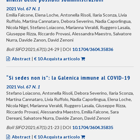
2021 Vol. 67
N. 1
Emilia Falcone, Elena Loche, Antonella Risoli, Ilaria Sconza, Livia
Ruffolo, Martina Cannataro, Debora Severino, Nadia Caporlingua,
Nicola Nigri, Stefano Loiacono, Marianna Veraldi, Ruggero Lasala,
Giuseppe Rizza, Riccardo Provasi, Alessandra Maestro, Salvatore
Nurra, Davide Zanon, David Zenoni
Boll SIFO
2021;67(1):24-29 | DOI
10.1704/3604.35836
Abstract
|
€ 10 Acquista articolo
“Si sedes non is”: la Galenica immune al COVID-19
2021 Vol. 67
N. 1
Stefano Loiacono, Antonella Risoli, Debora Severino, Ilaria Sconza,
Martina Cannataro, Livia Ruffolo, Nadia Caporlingua, Elena Loche,
Nicola Nigri, Marianna Veraldi, Ruggero Lasala, Giuseppe Rizza,
Riccardo Provasi, Alessandra Maestro, Emilia Falcone, Sara
Dereani, Salvatore Nurra, Davide Zanon, David Zenoni
Boll SIFO
2021;67(1):21-23 | DOI
10.1704/3604.35835
Abstract
|
€ 10 Acquista articolo