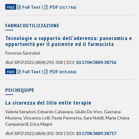
Full Text
|
PDF
FREE
(317,7 kb)
FARMACOUTILIZZAZIONE
Tecnologie a supporto dell’aderenza: panoramica e
opportunità per il paziente ed il farmacista
Fiorenzo Santoleri
Boll SIFO
2022;68(4):292-300 | DOI
10.1704/3889.38716
Full Text
|
PDF
FREE
(455,8 kb)
PSICHEQUIPE
La sicurezza del litio nelle terapie
Valeria Senatori, Edoardo Calzavara, Giulio De Vivo, Gaetana
Muserra, Vincenzo Lolli, Paola Pennetta, Sara Nobili, Maria Chiara
Campanardi, Erica Magni
Boll SIFO
2022;68(4):301-303 | DOI
10.1704/3889.38717