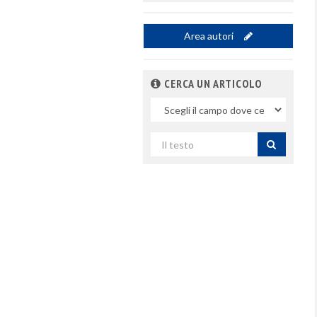
Area autori
CERCA UN ARTICOLO
Nel
campo
Cerca
per
titolo