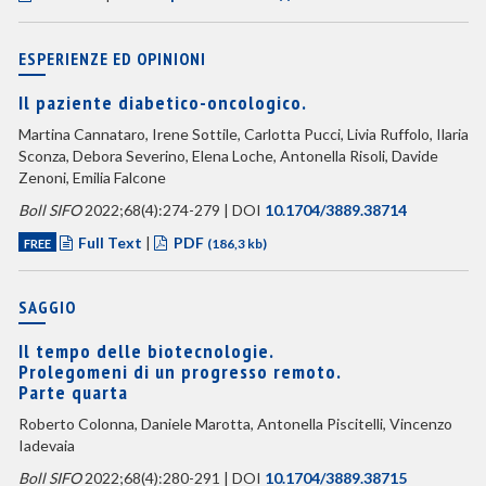
ESPERIENZE ED OPINIONI
Il paziente diabetico-oncologico.
Martina Cannataro, Irene Sottile, Carlotta Pucci, Livia Ruffolo, Ilaria
Sconza, Debora Severino, Elena Loche, Antonella Risoli, Davide
Zenoni, Emilia Falcone
Boll SIFO
2022;68(4):274-279 | DOI
10.1704/3889.38714
Full Text
|
PDF
FREE
(186,3 kb)
SAGGIO
Il tempo delle biotecnologie.
Prolegomeni di un progresso remoto.
Parte quarta
Roberto Colonna, Daniele Marotta, Antonella Piscitelli, Vincenzo
Iadevaia
Boll SIFO
2022;68(4):280-291 | DOI
10.1704/3889.38715