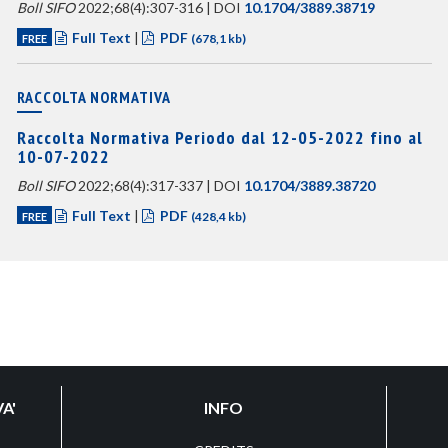
Boll SIFO
2022;68(4):307-316 | DOI
10.1704/3889.38719
Full Text
|
PDF
FREE
(678,1 kb)
RACCOLTA NORMATIVA
Raccolta Normativa Periodo dal 12-05-2022 fino al
10-07-2022
Boll SIFO
2022;68(4):317-337 | DOI
10.1704/3889.38720
Full Text
|
PDF
FREE
(428,4 kb)
A'
INFO