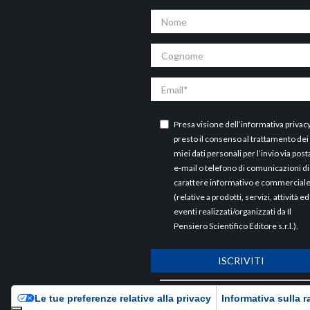
Nome
Cognome
Email
Presa visione dell’
informativa privac
presto il consenso al trattamento dei
miei dati personali per l’invio via post
e-mail o telefono di comunicazioni di
carattere informativo e commercial
(relative a prodotti, servizi, attività ed
eventi realizzati/organizzati da Il
Pensiero Scientifico Editore s.r.l.).
ISCRIVITI
ARCHIVI
Le tue preferenze relative alla privacy
Informativa sulla r