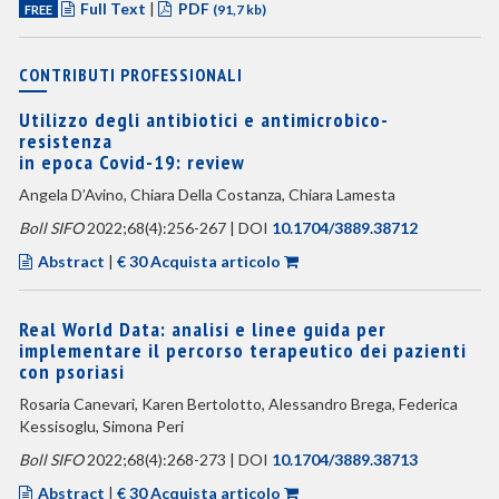
Full Text
|
PDF
FREE
(91,7 kb)
CONTRIBUTI PROFESSIONALI
Utilizzo degli antibiotici e antimicrobico-
resistenza
in epoca Covid-19: review
Angela D’Avino, Chiara Della Costanza, Chiara Lamesta
Boll SIFO
2022;68(4):256-267 | DOI
10.1704/3889.38712
Abstract
|
€ 30 Acquista articolo
Real World Data: analisi e linee guida per
implementare il percorso terapeutico dei pazienti
con psoriasi
Rosaria Canevari, Karen Bertolotto, Alessandro Brega, Federica
Kessisoglu, Simona Peri
Boll SIFO
2022;68(4):268-273 | DOI
10.1704/3889.38713
Abstract
|
€ 30 Acquista articolo