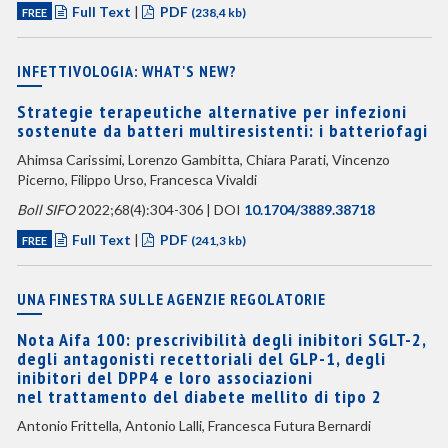
Full Text
|
PDF
FREE
(238,4 kb)
INFETTIVOLOGIA: WHAT'S NEW?
Strategie terapeutiche alternative per infezioni
sostenute da batteri multiresistenti: i batteriofagi
Ahimsa Carissimi, Lorenzo Gambitta, Chiara Parati, Vincenzo
Picerno, Filippo Urso, Francesca Vivaldi
Boll SIFO
2022;68(4):304-306 | DOI
10.1704/3889.38718
Full Text
|
PDF
FREE
(241,3 kb)
UNA FINESTRA SULLE AGENZIE REGOLATORIE
Nota Aifa 100: prescrivibilità degli inibitori SGLT-2,
degli antagonisti recettoriali del GLP-1, degli
inibitori del DPP4 e loro associazioni
nel trattamento del diabete mellito di tipo 2
Antonio Frittella, Antonio Lalli, Francesca Futura Bernardi