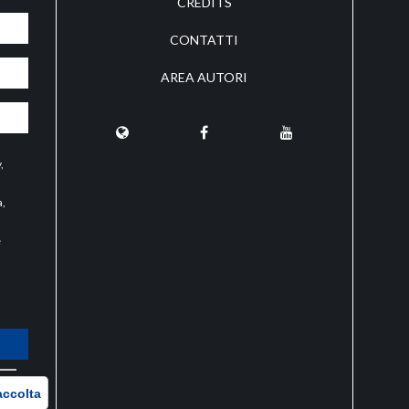
CREDITS
CONTATTI
AREA AUTORI
y
,
a,
e
O
accolta