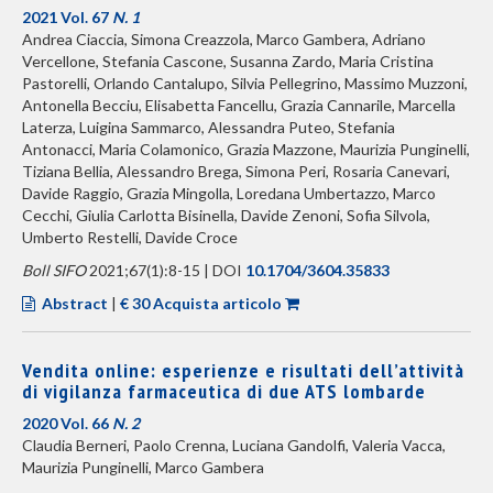
2021 Vol. 67
N. 1
Andrea Ciaccia, Simona Creazzola, Marco Gambera, Adriano
Vercellone, Stefania Cascone, Susanna Zardo, Maria Cristina
Pastorelli, Orlando Cantalupo, Silvia Pellegrino, Massimo Muzzoni,
Antonella Becciu, Elisabetta Fancellu, Grazia Cannarile, Marcella
Laterza, Luigina Sammarco, Alessandra Puteo, Stefania
Antonacci, Maria Colamonico, Grazia Mazzone, Maurizia Punginelli,
Tiziana Bellia, Alessandro Brega, Simona Peri, Rosaria Canevari,
Davide Raggio, Grazia Mingolla, Loredana Umbertazzo, Marco
Cecchi, Giulia Carlotta Bisinella, Davide Zenoni, Sofia Silvola,
Umberto Restelli, Davide Croce
Boll SIFO
2021;67(1):8-15 | DOI
10.1704/3604.35833
Abstract
|
€ 30 Acquista articolo
Vendita online: esperienze e risultati dell’attività
di vigilanza farmaceutica di due ATS lombarde
2020 Vol. 66
N. 2
Claudia Berneri, Paolo Crenna, Luciana Gandolfi, Valeria Vacca,
Maurizia Punginelli, Marco Gambera