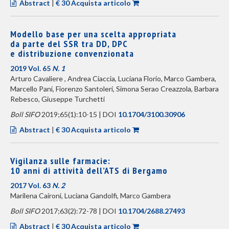
Abstract
|
€ 30 Acquista articolo
Modello base per una scelta appropriata
da parte del SSR tra DD, DPC
e distribuzione convenzionata
2019 Vol. 65
N. 1
Arturo Cavaliere , Andrea Ciaccia, Luciana Florio, Marco Gambera,
Marcello Pani, Fiorenzo Santoleri, Simona Serao Creazzola, Barbara
Rebesco, Giuseppe Turchetti
Boll SIFO
2019;65(1):10-15 | DOI
10.1704/3100.30906
Abstract
|
€ 30 Acquista articolo
Vigilanza sulle farmacie:
10 anni di attività dell’ATS di Bergamo
2017 Vol. 63
N. 2
Marilena Caironi, Luciana Gandolfi, Marco Gambera
Boll SIFO
2017;63(2):72-78 | DOI
10.1704/2688.27493
Abstract
|
€ 30 Acquista articolo