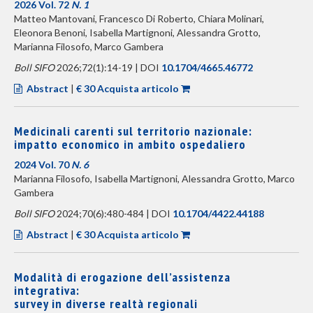
2026 Vol. 72
N. 1
Matteo Mantovani, Francesco Di Roberto, Chiara Molinari,
Eleonora Benoni, Isabella Martignoni, Alessandra Grotto,
Marianna Filosofo, Marco Gambera
Boll SIFO
2026;72(1):14-19 | DOI
10.1704/4665.46772
Abstract
|
€ 30 Acquista articolo
Medicinali carenti sul territorio nazionale:
impatto economico in ambito ospedaliero
2024 Vol. 70
N. 6
Marianna Filosofo, Isabella Martignoni, Alessandra Grotto, Marco
Gambera
Boll SIFO
2024;70(6):480-484 | DOI
10.1704/4422.44188
Abstract
|
€ 30 Acquista articolo
Modalità di erogazione dell’assistenza
integrativa:
survey in diverse realtà regionali