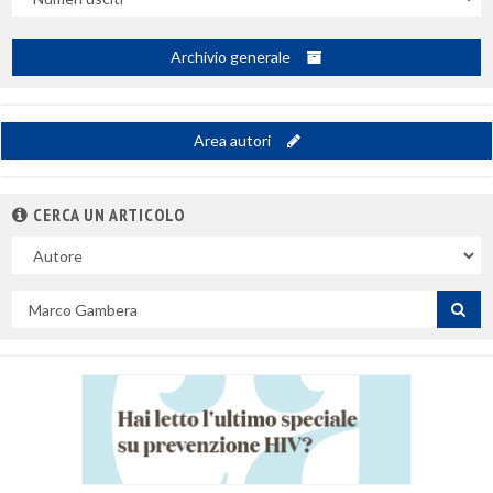
Archivio generale
Area autori
CERCA UN ARTICOLO
Nel
campo
Cerca
per
titolo