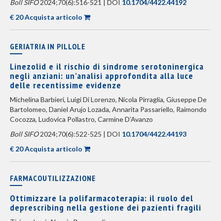
Boll SIFO
2024;70(6):516-521 | DOI
10.1704/4422.44192
€ 20 Acquista articolo
GERIATRIA IN PILLOLE
Linezolid e il rischio di sindrome serotoninergica
negli anziani: un’analisi approfondita alla luce
delle recentissime evidenze
Michelina Barbieri, Luigi Di Lorenzo, Nicola Pirraglia, Giuseppe De
Bartolomeo, Daniel Arujo Lozada, Annarita Passariello, Raimondo
Cocozza, Ludovica Pollastro, Carmine D’Avanzo
Boll SIFO
2024;70(6):522-525 | DOI
10.1704/4422.44193
€ 20 Acquista articolo
FARMACOUTILIZZAZIONE
Ottimizzare la polifarmacoterapia: il ruolo del
deprescribing nella gestione dei pazienti fragili