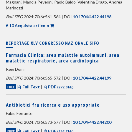
Magnani, Manola Peverini, Paolo Baldo, Valentina Drago, Andrea
Marinozzi
Boll SIFO
2024;70(6):561-564 | DOI
10.1704/4422.44198
€ 10 Acquista articolo
REPORTAGE XLV CONGRESSO NAZIONALE SIFO
Farmacia Clinica: area malattie autoimmuni, area
malattie respiratorie, area cardiologica
Regi Domi
Boll SIFO
2024;70(6):565-572 | DOI
10.1704/4422.44199
Full Text
|
PDF
FREE
(272,8 kb)
Antibiotici fra ricerca e uso appropriato
Fabio Ferrante
Boll SIFO
2024;70(6):573-577 | DOI
10.1704/4422.44200
Full Text
|
PDF
FREE
(262,7 kb)