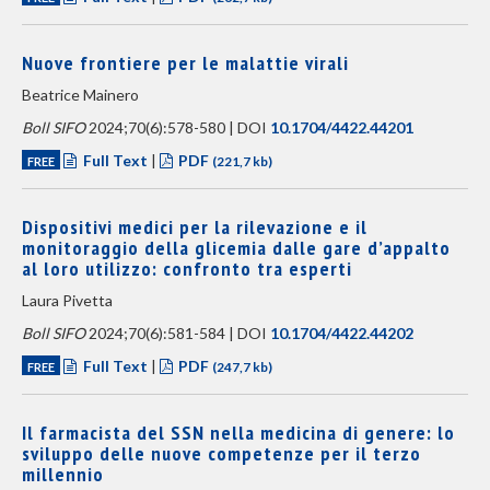
Nuove frontiere per le malattie virali
Beatrice Mainero
Boll SIFO
2024;70(6):578-580 | DOI
10.1704/4422.44201
Full Text
|
PDF
FREE
(221,7 kb)
Dispositivi medici per la rilevazione e il
monitoraggio della glicemia dalle gare d’appalto
al loro utilizzo: confronto tra esperti
Laura Pivetta
Boll SIFO
2024;70(6):581-584 | DOI
10.1704/4422.44202
Full Text
|
PDF
FREE
(247,7 kb)
Il farmacista del SSN nella medicina di genere: lo
sviluppo delle nuove competenze per il terzo
millennio