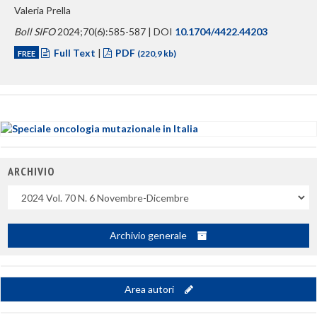
Valeria Prella
Boll SIFO
2024;70(6):585-587 | DOI
10.1704/4422.44203
Full Text
|
PDF
FREE
(220,9 kb)
ARCHIVIO
Uscite
Archivio generale
Area autori