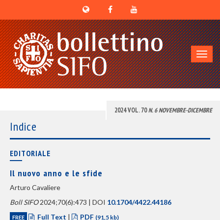
Toggl
navig
2024 VOL. 70
N. 6 NOVEMBRE-DICEMBRE
Indice
EDITORIALE
Il nuovo anno e le sfide
Arturo Cavaliere
Boll SIFO
2024;70(6):473 | DOI
10.1704/4422.44186
Full Text
|
PDF
FREE
(91,5 kb)