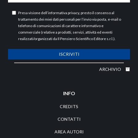
Presa visione dell’
informativa privacy
, presto il consenso al
trattamento dei miei dati personali per l’invio via posta, e-mail o
telefono di comunicazioni di carattere informativo e
commerciale (relative a prodotti, servizi, attività ed eventi
realizzati/organizzati da Il Pensiero Scientifico Editore s.r.l.).
ISCRIVITI
ARCHIVIO
INFO
CREDITS
CONTATTI
AREA AUTORI