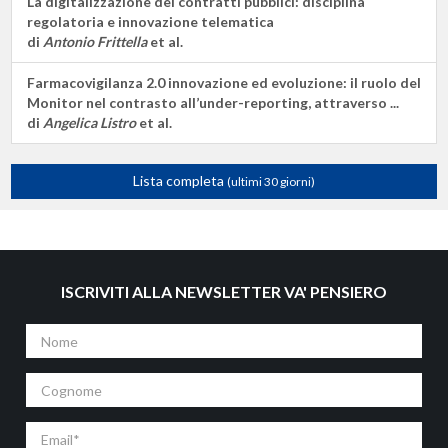
La digitalizzazione dei contratti pubblici: disciplina
regolatoria e innovazione telematica
di
Antonio Frittella
et al.
Farmacovigilanza 2.0 innovazione ed evoluzione: il ruolo del
Monitor nel contrasto all’under-reporting, attraverso ...
di
Angelica Listro
et al.
Lista completa
(ultimi 30 giorni)
ISCRIVITI ALLA NEWSLETTER VA' PENSIERO
Nome
Cognome
Email