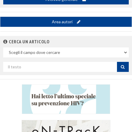
Area autori
CERCA UN ARTICOLO
Nel
campo
Cerca
per
titolo