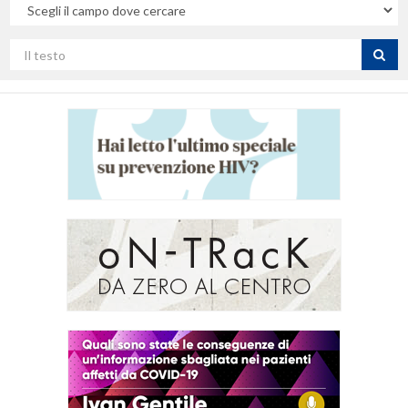
Nel
campo
Cerca
per
titolo