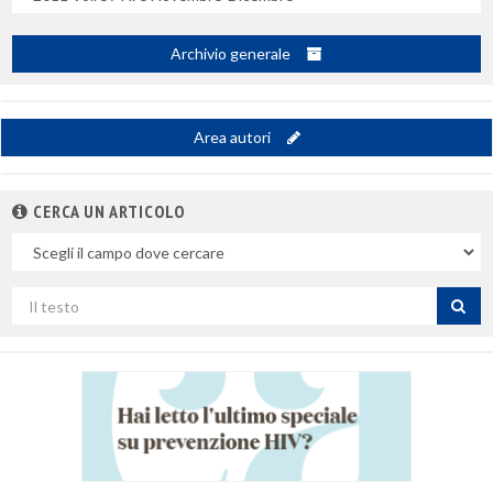
Archivio generale
Area autori
CERCA UN ARTICOLO
Nel
campo
Cerca
per
titolo