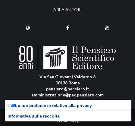
AREA AUTORI
Via San Giovanni Valdarno 8
00138 Roma
pensiero@pensiero.it
amministrazione@pec.pensiero.com
Le tue preferenze relative alla privacy
Riproduzione e diritti riservati - ISSN online: 0037-8798 |
Privacy Policy
-
Informativa sulla raccolta
Cookie Policy