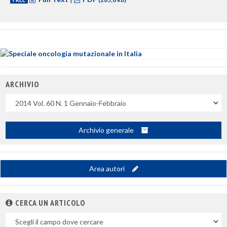
ARCHIVIO
Uscite
Archivio generale
Area autori
CERCA UN ARTICOLO
Nel