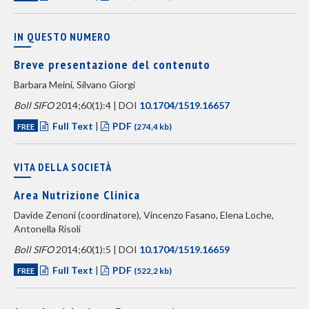
IN QUESTO NUMERO
Breve presentazione del contenuto
Barbara Meini, Silvano Giorgi
Boll SIFO
2014;60(1):4 | DOI
10.1704/1519.16657
Full Text
|
PDF
FREE
(274,4 kb)
VITA DELLA SOCIETÀ
Area Nutrizione Clinica
Davide Zenoni (coordinatore), Vincenzo Fasano, Elena Loche,
Antonella Risoli
Boll SIFO
2014;60(1):5 | DOI
10.1704/1519.16659
Full Text
|
PDF
FREE
(522,2 kb)