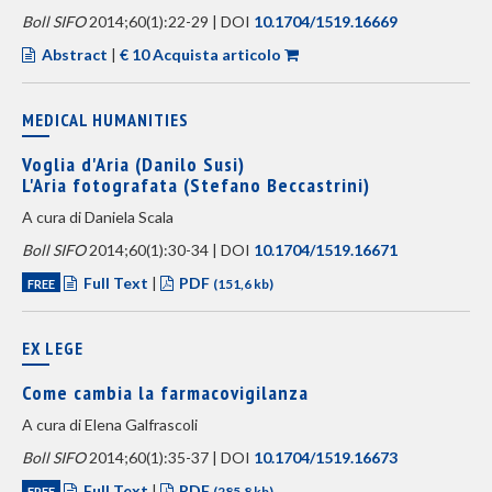
Boll SIFO
2014;60(1):22-29 | DOI
10.1704/1519.16669
Abstract
|
€ 10 Acquista articolo
MEDICAL HUMANITIES
Voglia d'Aria (Danilo Susi)
L'Aria fotografata (Stefano Beccastrini)
A cura di Daniela Scala
Boll SIFO
2014;60(1):30-34 | DOI
10.1704/1519.16671
Full Text
|
PDF
FREE
(151,6 kb)
EX LEGE
Come cambia la farmacovigilanza
A cura di Elena Galfrascoli
Boll SIFO
2014;60(1):35-37 | DOI
10.1704/1519.16673
Full Text
|
PDF
FREE
(285,8 kb)