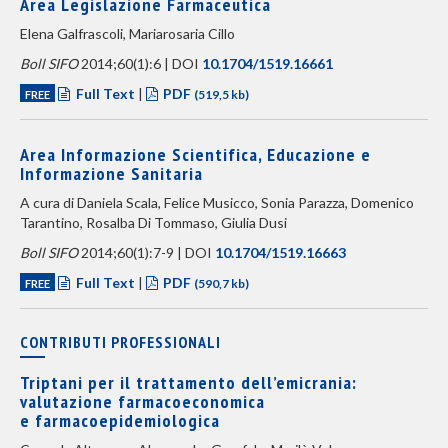
Area Legislazione Farmaceutica
Elena Galfrascoli, Mariarosaria Cillo
Boll SIFO
2014;60(1):6 | DOI
10.1704/1519.16661
Full Text
|
PDF
FREE
(519,5 kb)
Area Informazione Scientifica, Educazione e
Informazione Sanitaria
A cura di Daniela Scala, Felice Musicco, Sonia Parazza, Domenico
Tarantino, Rosalba Di Tommaso, Giulia Dusi
Boll SIFO
2014;60(1):7-9 | DOI
10.1704/1519.16663
Full Text
|
PDF
FREE
(590,7 kb)
CONTRIBUTI PROFESSIONALI
Triptani per il trattamento dell’emicrania:
valutazione farmacoeconomica
e farmacoepidemiologica