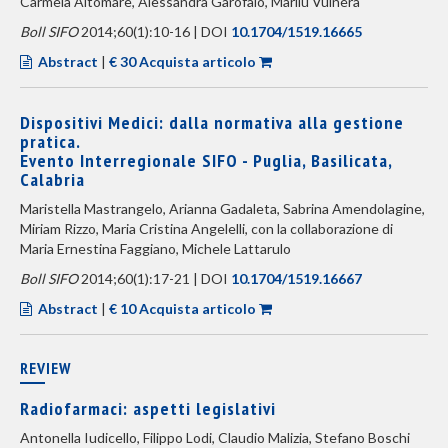
Carmela Altomare, Alessandra Garofalo, Marilù Vulnera
Boll SIFO
2014;60(1):10-16 | DOI
10.1704/1519.16665
Abstract
|
€ 30 Acquista articolo
Dispositivi Medici: dalla normativa alla gestione
pratica.
Evento Interregionale SIFO - Puglia, Basilicata,
Calabria
Maristella Mastrangelo, Arianna Gadaleta, Sabrina Amendolagine,
Miriam Rizzo, Maria Cristina Angelelli, con la collaborazione di
Maria Ernestina Faggiano, Michele Lattarulo
Boll SIFO
2014;60(1):17-21 | DOI
10.1704/1519.16667
Abstract
|
€ 10 Acquista articolo
REVIEW
Radiofarmaci: aspetti legislativi
Antonella Iudicello, Filippo Lodi, Claudio Malizia, Stefano Boschi