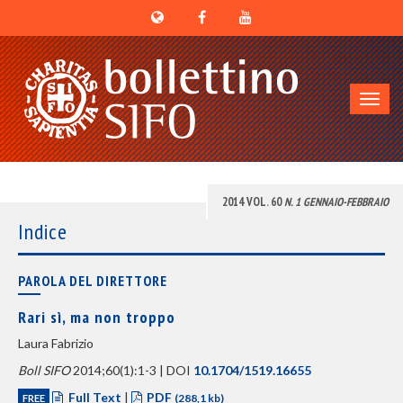
Toggl
navig
2014 VOL. 60
N. 1 GENNAIO-FEBBRAIO
Indice
PAROLA DEL DIRETTORE
Rari sì, ma non troppo
Laura Fabrizio
Boll SIFO
2014;60(1):1-3 | DOI
10.1704/1519.16655
Full Text
|
PDF
FREE
(288,1 kb)