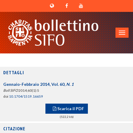
Toggl
navig
DETTAGLI
Gennaio-Febbraio 2014, Vol. 60,
N. 1
Boll SIFO
2014;60(1):5
doi
10.1704/1519.16659
Scarica il PDF
(522,2 kb)
CITAZIONE