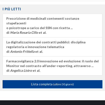
I PIÙ LETTI
Prescrizione di medicinali contenenti sostanze
stupefacenti
o psicotrope a carico del SSN con ricetta ...
di
Maria Rosaria Cillo
et al.
La digitalizzazione dei contratti pubblici: disciplina
regolatoria e innovazione telematica
di
Antonio Frittella
et al.
Farmacovigilanza 2.0 innovazione ed evoluzione: il ruolo del
Monitor nel contrasto all’under-reporting, attraverso ...
di
Angelica Listro
et al.
Lista completa
(ultimi 30 giorni)