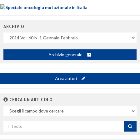
ARCHIVIO
Uscite
Archivio generale
Area autori
CERCA UN ARTICOLO
Nel
campo
Cerca
per
titolo