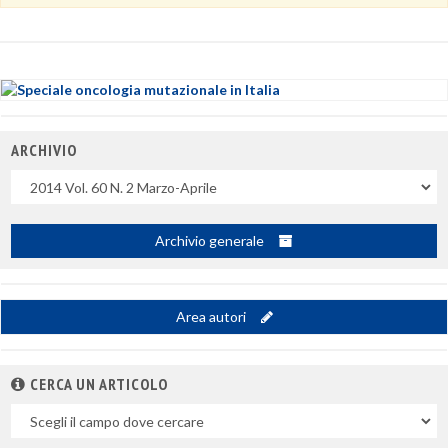
ARCHIVIO
Uscite
Archivio generale
Area autori
CERCA UN ARTICOLO
Nel
campo