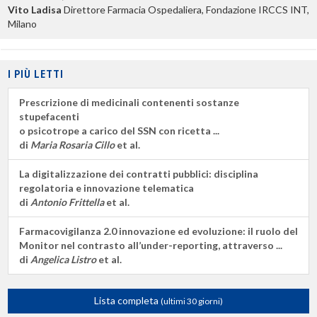
Vito Ladisa
Direttore Farmacia Ospedaliera, Fondazione IRCCS INT,
Milano
I PIÙ LETTI
Prescrizione di medicinali contenenti sostanze
stupefacenti
o psicotrope a carico del SSN con ricetta ...
di
Maria Rosaria Cillo
et al.
La digitalizzazione dei contratti pubblici: disciplina
regolatoria e innovazione telematica
di
Antonio Frittella
et al.
Farmacovigilanza 2.0 innovazione ed evoluzione: il ruolo del
Monitor nel contrasto all’under-reporting, attraverso ...
di
Angelica Listro
et al.
Lista completa
(ultimi 30 giorni)