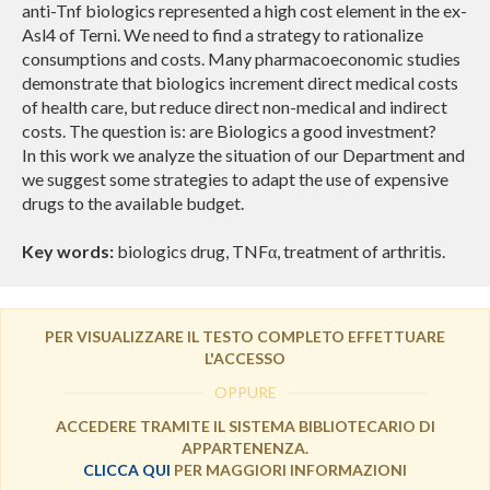
anti-Tnf biologics represented a high cost element in the ex-
Asl4 of Terni. We need to find a strategy to rationalize
consumptions and costs. Many pharmacoeconomic studies
demonstrate that biologics increment direct
medical costs
of health care, but reduce direct non-medical and indirect
costs. The question is: are Biologics a good investment?
In this work we analyze the situation of our Department and
we suggest some strategies to adapt the use of expensive
drugs to the available budget.
Key words:
biologics drug,
TNF
, treatment of arthritis.
α
PER VISUALIZZARE IL TESTO COMPLETO EFFETTUARE
L'ACCESSO
OPPURE
ACCEDERE TRAMITE IL SISTEMA BIBLIOTECARIO DI
APPARTENENZA.
CLICCA QUI
PER MAGGIORI INFORMAZIONI