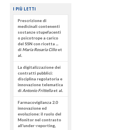
I PIÙ LETTI
Prescrizione di
medicinali contenenti
sostanze stupefacenti
o psicotrope a carico
del SSN con ricetta ...
di
Maria Rosaria Cillo
et
al.
La digitalizzazione dei
contratti pubblici:
disciplina regolatoria e
innovazione telematica
di
Antonio Frittella
et al.
Farmacovigilanza 2.0
innovazione ed
evoluzione: il ruolo del
Monitor nel contrasto
all’under-reporting,