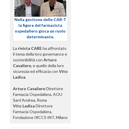
Nella gestione delle CAR-T
la figura del farmacista
ospedaliero gioca un ruolo
determinante.
La
rivista CARE
ha affrontato
il tema della loro governance e
sostenibilità con
Arturo
Cavaliere
, e quello della loro
sicurezza ed efficacia con
Vito
Ladisa
.
Arturo Cavaliere
Direttore
Farmacia Ospedaliera, AOU
Sant’Andrea, Roma
Vito Ladisa
Direttore
Farmacia Ospedaliera,
Fondazione IRCCS INT, Milano