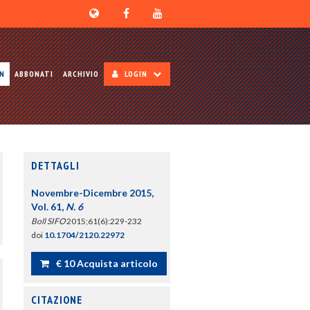
ON
ABBONATI
ARCHIVIO
LOGIN
DETTAGLI
Novembre-Dicembre 2015,
Vol. 61,
N. 6
Boll SIFO
2015;61(6):229-232
doi
10.1704/2120.22972
€ 10 Acquista articolo
CITAZIONE