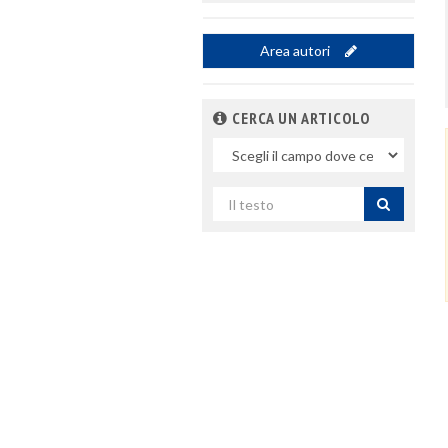
Area autori
CERCA UN ARTICOLO
Nel
campo
Cerca
per
titolo