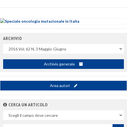
ARCHIVIO
Uscite
Archivio generale
Area autori
CERCA UN ARTICOLO
Nel
campo
Cerca