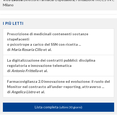
Milano
I PIÙ LETTI
Prescrizione di medicinali contenenti sostanze
stupefacenti
o psicotrope a carico del SSN con ricetta ...
di
Maria Rosaria Cillo
et al.
La digitalizzazione dei contratti pubblici: disciplina
regolatoria e innovazione telematica
di
Antonio Frittella
et al.
Farmacovigilanza 2.0 innovazione ed evoluzione: il ruolo del
Monitor nel contrasto all’under-reporting, attraverso ...
di
Angelica Listro
et al.
Lista completa
(ultimi 30 giorni)