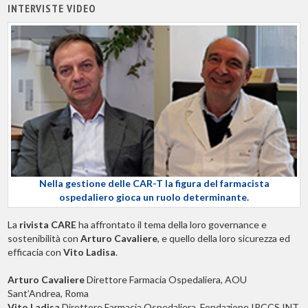
INTERVISTE VIDEO
Nella gestione delle CAR-T la figura del farmacista
ospedaliero gioca un ruolo determinante.
La
rivista CARE
ha affrontato il tema della loro governance e
sostenibilità con
Arturo Cavaliere
, e quello della loro sicurezza ed
efficacia con
Vito Ladisa
.
Arturo Cavaliere
Direttore Farmacia Ospedaliera, AOU
Sant’Andrea, Roma
Vito Ladisa
Direttore Farmacia Ospedaliera, Fondazione IRCCS INT,