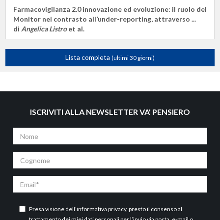
Farmacovigilanza 2.0 innovazione ed evoluzione: il ruolo del
Monitor nel contrasto all’under-reporting, attraverso ...
di
Angelica Listro
et al.
Lista completa
(ultimi 30 giorni)
ISCRIVITI ALLA NEWSLETTER VA' PENSIERO
Nome
Cognome
Email
Presa visione dell’
informativa privacy
, presto il consenso al
trattamento dei miei dati personali per l’invio via posta, e-mail o