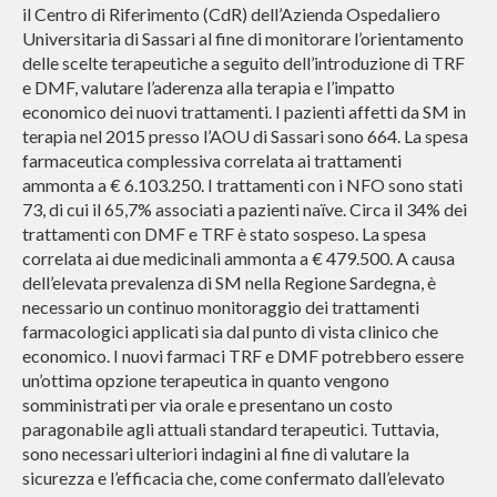
il Centro di Riferimento (CdR) dell’Azienda Ospedaliero
Universitaria di Sassari al fine di monitorare l’orientamento
delle scelte terapeutiche a seguito dell’introduzione di TRF
e DMF, valutare l’aderenza alla terapia e l’impatto
economico dei nuovi trattamenti. I pazienti affetti da SM in
terapia nel 2015 presso l’AOU di Sassari sono 664. La spesa
farmaceutica complessiva correlata ai trattamenti
ammonta a € 6.103.250. I trattamenti con i NFO sono stati
73, di cui il 65,7% associati a pazienti naïve. Circa il 34% dei
trattamenti con DMF e TRF è stato sospeso. La spesa
correlata ai due medicinali ammonta a € 479.500. A causa
dell’elevata prevalenza di SM nella Regione Sardegna, è
necessario un continuo monitoraggio dei trattamenti
farmacologici applicati sia dal punto di vista clinico che
economico. I nuovi farmaci TRF e DMF potrebbero essere
un’ottima opzione terapeutica in quanto vengono
somministrati per via orale e presentano un costo
paragonabile agli attuali standard terapeutici. Tuttavia,
sono necessari ulteriori indagini al fine di valutare la
sicurezza e l’efficacia che, come confermato dall’elevato