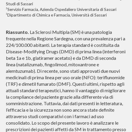
Studi di Sassari
2
Servizio Farmacia, Azienda Ospedaliero Universitaria di Sassari
3
Dipartimento di Chimica e Farmacia, Università di Sassari
Riassunto.
La Sclerosi Multipla (SM) è una patologia
frequente nella Regione Sardegna, con una prevalenza pari a
224/100.000 abitanti. La terapia standard è costituita da
Disease-Modifying Drugs (DMD) di prima linea (interferoni
beta 1a e 1b, glatiramer acetato) e da DMD di seconda
linea (natalizumab, fingolimod, mitoxantrone e
alemtuzumab). Di recente, sono stati approvati due nuovi
medicinali di prima linea per uso orale (NFO): teriflunomide
(TRF) e dimetil fumarato (DMF). Questi ultimi, rispetto agli
attuali standard terapeutici, hanno il vantaggio di migliorare
la compliance del paziente grazie alla differente via di
somministrazione. Tuttavia, dai dati presenti in letteratura,
l’efficacia e la sicurezza non sono ancora state definite
attraverso studi comparativi con i farmaci ad uso
consolidato. Lo scopo del presente lavoro è analizzare le
prescrizioni dei pazienti affetti da SM in trattamento presso