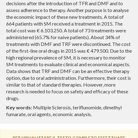
decisions after the introduction of TFR and DMF and to
assess adherence to therapy. Another purpose is to analyse
the economic impact of these new treatments. A total of
664 patients with SM received a treatment in 2015. The
total cost was € 6.103.250. A total of 73 treatments were
administered (65.7% for naive patients). About 34% of
treatments with DMF and TRF were discontinued. The cost
of the first-line oral drugs in 2015 was € 479.500. Due to the
high regional prevalence of SM, it is necessary to monitor
SM treatments to evaluate clinical and economical aspects.
Data shows that TRF and DMF can be an effective therapy
option, due to oral administration. Furthermore, their cost is
similar to that of standard therapies. However, more
research is needed to focus on safety and efficacy of these
drugs.
Key words:
Multiple Sclerosis, teriflunomide, dimethyl
fumarate, oral agents, economic analysis.
PER VISUALIZZARE IL TESTO COMPLETO EFFETTUARE