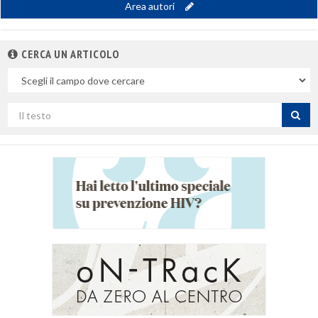
Area autori
CERCA UN ARTICOLO
Nel
campo
Cerca
per
titolo