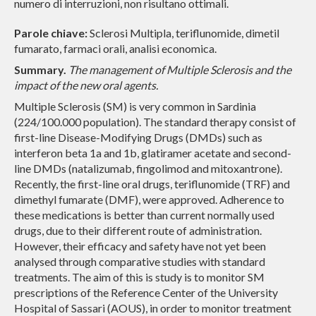
numero di interruzioni, non risultano ottimali.
Parole chiave:
Sclerosi Multipla, teriflunomide, dimetil
fumarato, farmaci orali, analisi economica.
Summary.
The management of Multiple Sclerosis and the
impact of the new oral agents.
Multiple Sclerosis (SM) is very common in Sardinia
(224/100.000 population). The standard therapy consist of
first-line
Disease-Modifying Drugs (DMDs)
such as
interferon beta 1a and 1b, glatiramer acetate and second-
line DMDs (natalizumab, fingolimod and mitoxantrone).
Recently, the first-line oral drugs, teriflunomide (TRF) and
dimethyl fumarate (DMF), were approved. Adherence to
these medications is better than current normally used
drugs, due to their different route of administration.
However, their efficacy and safety have not yet been
analysed through comparative studies with standard
treatments.
The aim of this is study is to monitor SM
prescriptions of the Reference Center of the University
Hospital of Sassari (AOUS), in order to monitor treatment