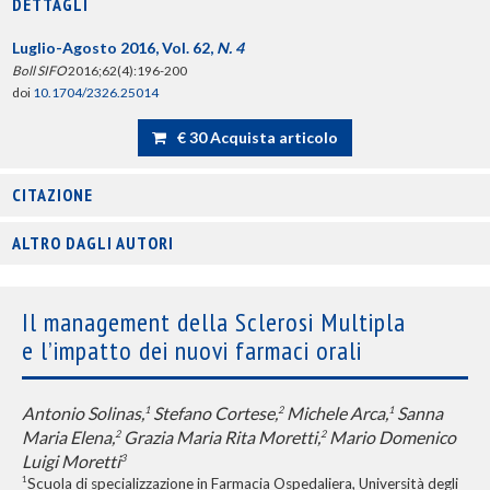
DETTAGLI
Luglio-Agosto 2016, Vol. 62,
N. 4
Boll SIFO
2016;62(4):196-200
doi
10.1704/2326.25014
€ 30 Acquista articolo
CITAZIONE
ALTRO DAGLI AUTORI
Il management della Sclerosi Multipla
e l’impatto dei nuovi farmaci orali
Antonio Solinas,
Stefano Cortese,
Michele Arca,
Sanna
1
2
1
Maria Elena,
Grazia Maria Rita Moretti,
Mario Domenico
2
2
Luigi Moretti
3
1
Scuola di specializzazione in Farmacia Ospedaliera, Università degli