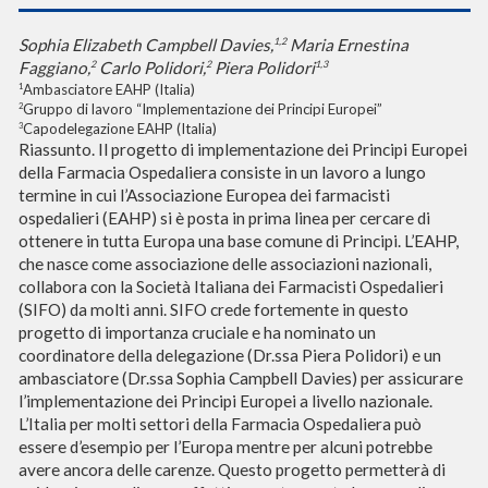
1,2
Sophia Elizabeth Campbell Davies,
Maria Ernestina
2
2
1,3
Faggiano,
Carlo Polidori,
Piera Polidori
Ambasciatore EAHP (Italia)
1
Gruppo di lavoro “Implementazione dei Principi Europei”
2
Capodelegazione EAHP (Italia)
3
Riassunto. Il progetto di implementazione dei Principi Europei
della Farmacia Ospedaliera consiste in un lavoro a lungo
termine in cui l’Associazione Europea dei farmacisti
ospedalieri (EAHP) si è posta in prima linea per cercare di
ottenere in tutta Europa una base comune di Principi. L’EAHP,
che nasce come associazione delle associazioni nazionali,
collabora con la Società Italiana dei Farmacisti Ospedalieri
(SIFO) da molti anni. SIFO crede fortemente in questo
progetto di importanza cruciale e ha nominato un
coordinatore della delegazione (Dr.ssa Piera Polidori) e un
ambasciatore (Dr.ssa Sophia Campbell Davies) per assicurare
l’implementazione dei Principi Europei a livello nazionale.
L’Italia per molti settori della Farmacia Ospedaliera può
essere d’esempio per l’Europa mentre per alcuni potrebbe
avere ancora delle carenze. Questo progetto permetterà di