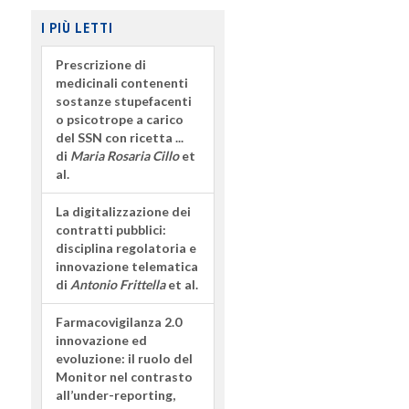
I PIÙ LETTI
Prescrizione di
medicinali contenenti
sostanze stupefacenti
o psicotrope a carico
del SSN con ricetta ...
di
Maria Rosaria Cillo
et
al.
La digitalizzazione dei
contratti pubblici:
disciplina regolatoria e
innovazione telematica
di
Antonio Frittella
et al.
Farmacovigilanza 2.0
innovazione ed
evoluzione: il ruolo del
Monitor nel contrasto
all’under-reporting,