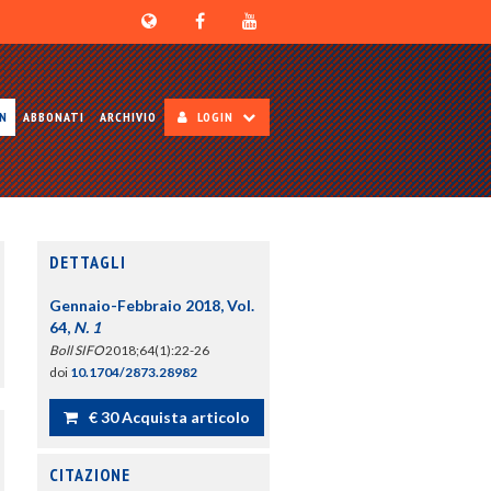
ON
ABBONATI
ARCHIVIO
LOGIN
DETTAGLI
Gennaio-Febbraio 2018, Vol.
64,
N. 1
Boll SIFO
2018;64(1):22-26
doi
10.1704/2873.28982
€ 30 Acquista articolo
CITAZIONE