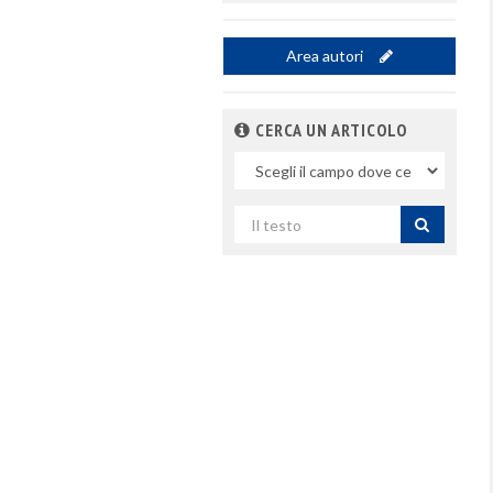
Area autori
CERCA UN ARTICOLO
Nel
campo
Cerca
per
titolo