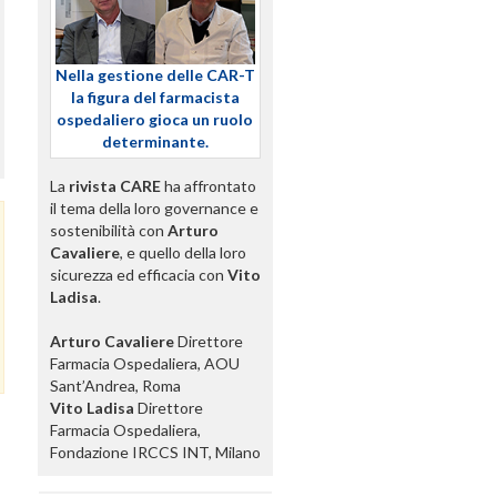
Nella gestione delle CAR-T
la figura del farmacista
ospedaliero gioca un ruolo
determinante.
La
rivista CARE
ha affrontato
il tema della loro governance e
sostenibilità con
Arturo
Cavaliere
, e quello della loro
sicurezza ed efficacia con
Vito
Ladisa
.
Arturo Cavaliere
Direttore
Farmacia Ospedaliera, AOU
Sant’Andrea, Roma
Vito Ladisa
Direttore
Farmacia Ospedaliera,
Fondazione IRCCS INT, Milano