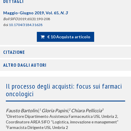
DETTAGLI
Maggio-Giugno 2019, Vol. 65,
N. 3
Boll SIFO
2019;65(3):190-208
doi
10.1704/3184.31628
€ 10 Acquista articolo
CITAZIONE
ALTRO DAGLI AUTORI
Il processo degli acquisti: focus sui farmaci
oncologici
Fausto Bartolini,
Gloria Papini,
Chiara Pelliccia
1
2
3
1
Direttore Dipartimento Assistenza Farmaceutica USL Umbria 2,
Coordinatore AREA SIFO “Logistica, innovazione e management”
2
Farmacista Dirigente USL Umbria 2