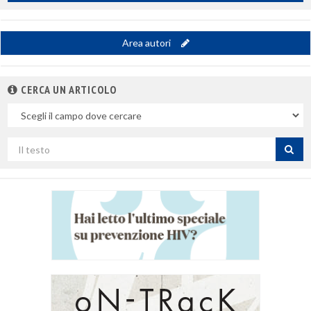
Area autori
CERCA UN ARTICOLO
Nel
campo
Cerca
per
titolo