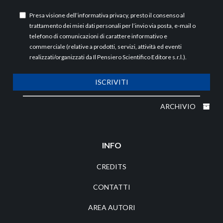
Presa visione dell’
informativa privacy
, presto il consenso al
trattamento dei miei dati personali per l’invio via posta, e-mail o
telefono di comunicazioni di carattere informativo e
commerciale (relative a prodotti, servizi, attività ed eventi
realizzati/organizzati da Il Pensiero Scientifico Editore s.r.l.).
ISCRIVITI
ARCHIVIO
INFO
CREDITS
CONTATTI
AREA AUTORI