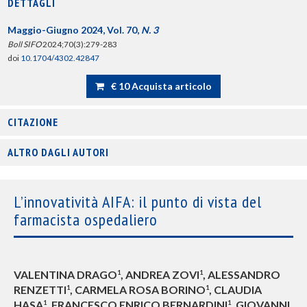
DETTAGLI
Maggio-Giugno 2024, Vol. 70,
N. 3
Boll SIFO
2024;70(3):279-283
doi
10.1704/4302.42847
€ 10 Acquista articolo
CITAZIONE
ALTRO DAGLI AUTORI
L’innovatività AIFA: il punto di vista del
farmacista ospedaliero
VALENTINA DRAGO
, ANDREA ZOVI
, ALESSANDRO
1
1
RENZETTI
, CARMELA ROSA BORINO
, CLAUDIA
1
1
HASA
, FRANCESCO ENRICO BERNARDINI
, GIOVANNI
1
1