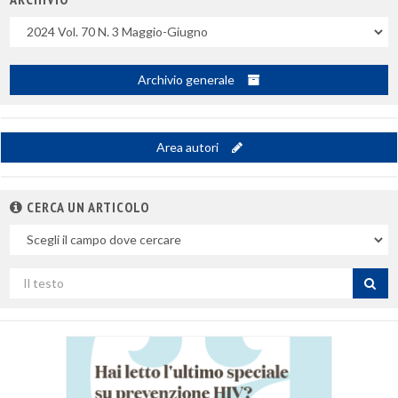
Uscite
Archivio generale
Area autori
CERCA UN ARTICOLO
Nel
campo
Cerca
per
titolo