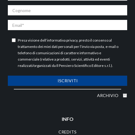
Cognome
Email
Presa visione dell’
informativa privacy
, presto il consenso al
trattamento dei miei dati personali per l’invio via posta, e-mail o
telefono di comunicazioni di carattere informativo e
commerciale (relative a prodotti, servizi, attività ed eventi
realizzati/organizzati da Il Pensiero Scientifico Editore s.r.l.).
ISCRIVITI
ARCHIVIO
INFO
CREDITS