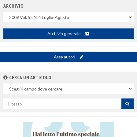
ARCHIVIO
Uscite
Archivio generale
Area autori
CERCA UN ARTICOLO
Nel
campo
Cerca
per
titolo