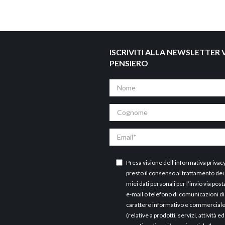
ISCRIVITI ALLA NEWSLETTER V
PENSIERO
Nome
Cognome
Email
Presa visione dell’
informativa privac
presto il consenso al trattamento dei
miei dati personali per l’invio via post
e-mail o telefono di comunicazioni di
carattere informativo e commercial
(relative a prodotti, servizi, attività ed