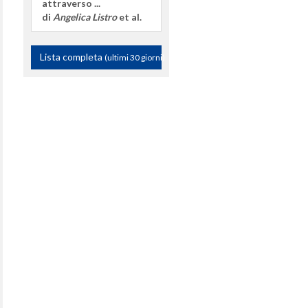
attraverso ...
di
Angelica Listro
et al.
Lista completa
(ultimi 30 giorni)