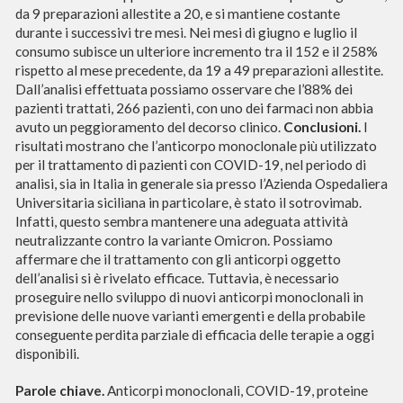
da 9 preparazioni allestite a 20, e si mantiene costante
durante i successivi tre mesi. Nei mesi di giugno e luglio il
consumo subisce un ulteriore incremento tra il 152 e il 258%
rispetto al mese precedente, da 19 a 49 preparazioni allestite.
Dall’analisi effettuata possiamo osservare che l’88% dei
pazienti trattati, 266 pazienti, con uno dei farmaci non abbia
avuto un peggioramento del decorso clinico.
Conclusioni.
I
risultati mostrano che l’anticorpo monoclonale più utilizzato
per il trattamento di pazienti con COVID-19, nel periodo di
analisi, sia in Italia in generale sia presso l’Azienda Ospedaliera
Universitaria siciliana in particolare, è stato il sotrovimab.
Infatti, questo sembra mantenere una adeguata attività
neutralizzante contro la variante Omicron. Possiamo
affermare che il trattamento con gli anticorpi oggetto
dell’analisi si è rivelato efficace. Tuttavia, è necessario
proseguire nello sviluppo di nuovi anticorpi monoclonali in
previsione delle nuove varianti emergenti e della probabile
conseguente perdita parziale di efficacia delle terapie a oggi
disponibili.
Parole chiave.
Anticorpi monoclonali, COVID-19, proteine