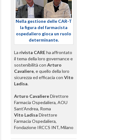
Nella gestione delle CAR-T
la figura del farmacista
ospedaliero gioca un ruolo
determinante.
La
rivista CARE
ha affrontato
il tema della loro governance e
sostenibilità con
Arturo
Cavaliere
, e quello della loro
sicurezza ed efficacia con
Vito
Ladisa
.
Arturo Cavaliere
Direttore
Farmacia Ospedaliera, AOU
Sant’Andrea, Roma
Vito Ladisa
Direttore
Farmacia Ospedaliera,
Fondazione IRCCS INT, Milano