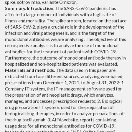
spike, sotrovimab, variante Omicron.
Summary. Introduction.
The SARS-CoV-2 pandemic has
affected a large number of individuals with a high rate of
illness and mortality. The spike protein, located on the surface
of SARS-CoV-2, plays a crucial role in the development of the
infection and viral pathogenesis, and is the target of the
monoclonal antibodies we are analyzing. The objective of this
retrospective analysis is to analyze the use of monoclonal
antibodies for the treatment of patients with COVID-19.
Furthermore, the outcome of monoclonal antibody therapy in
hospitalized and non-hospitalized patients was evaluated.
Materials and methods.
The data used in this paper are
extracted from four different sources, analyzing web-based
prescriptions from December 1, 2021, to August 31, 2022: 1.
Company IT system, the IT management software used for
the preparation of antineoplastic drugs, which analyzes,
manages, and processes prescription requests; 2. Biological
drug preparation IT system, used for the preparation of
biological drug therapies, in order to analyze preparations of
the drug tocilizumab; 3. AIFA website, reports containing
usage data for all monoclonal antibodies for COVID-19,
broken down by antibody type; 4. “AIFA Online Services”