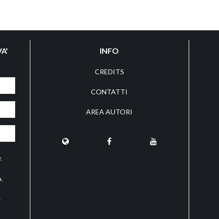
A'
INFO
CREDITS
CONTATTI
AREA AUTORI
y
,
a,
e