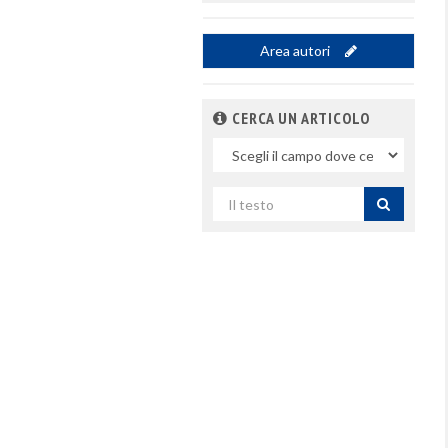
Area autori
CERCA UN ARTICOLO
Nel
campo
Cerca
per
titolo