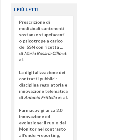
I PIÙ LETTI
Prescrizione di
medicinali contenenti
sostanze stupefacenti
o psicotrope a carico
del SSN con ricetta ...
di
Maria Rosaria Cillo
et
al.
La digitalizzazione dei
contratti pubblici:
disciplina regolatoria e
innovazione telematica
di
Antonio Frittella
et al.
Farmacovigilanza 2.0
innovazione ed
evoluzione: il ruolo del
Monitor nel contrasto
all’under-reporting,