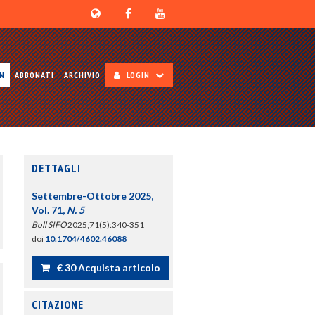
ON
ABBONATI
ARCHIVIO
LOGIN
DETTAGLI
Settembre-Ottobre 2025,
Vol. 71,
N. 5
Boll SIFO
2025;71(5):340-351
doi
10.1704/4602.46088
€ 30 Acquista articolo
CITAZIONE