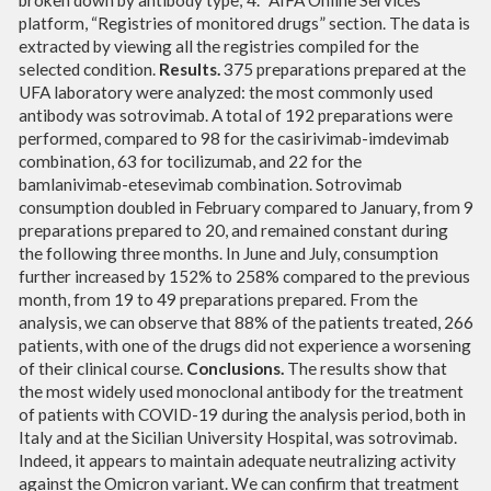
platform, “Registries of monitored drugs” section. The data is
extracted by viewing all the registries compiled for the
selected condition.
Results.
375 preparations prepared at the
UFA laboratory were analyzed: the most commonly used
antibody was sotrovimab. A total of 192 preparations were
performed, compared to 98 for the casirivimab-imdevimab
combination, 63 for tocilizumab, and 22 for the
bamlanivimab-etesevimab combination. Sotrovimab
consumption doubled in February compared to January, from 9
preparations prepared to 20, and remained constant during
the following three months. In June and July, consumption
further increased by 152% to 258% compared to the previous
month, from 19 to 49 preparations prepared. From the
analysis, we can observe that 88% of the patients treated, 266
patients, with one of the drugs did not experience a worsening
of their clinical course.
Conclusions.
The results show that
the most widely used monoclonal antibody for the treatment
of patients with COVID-19 during the analysis period, both in
Italy and at the Sicilian University Hospital, was sotrovimab.
Indeed, it appears to maintain adequate neutralizing activity
against the Omicron variant. We can confirm that treatment