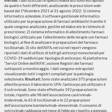
metodi.
I dati utilizzati in questo elaborato sono estrapolati
da quattro fonti differenti, analizzando le prescrizioni web-
based dal 1°dicembre 2021 al 31 agosto 2022: 1) sistema
informatico aziendale, il software gestionale informatico
utilizzato per la preparazione di farmaci antiblastici tramite il
quale vengono analizzate, gestite ed elaborate le richieste di
prescrizione; 2) sistema informatico di allestimento farmaci
biologici, utilizzato per l’allestimento delle terapie con farmaci
biologici, al fine di analizzare le preparazioni del farmaco
tocilizumab; 3) sito dell’AIFA, nei cui nei report vengono
riportati i dati di utilizzo di tutti gli anticorpi monoclonali per
COVID-19 suddivisi per tipologia di anticorpo; 4) piattaforma
“Servizi Online dell’AIFA”, sezione Registri dei farmaci
sottoposti a monitoraggio. I dati vengono estrapolati
visualizzando tutti i registri compilati per la patologia
selezionata.
Risultati.
Sono state analizzate 375 preparazioni
allestite presso il laboratorio UFA: l’anticorpo più utilizzato è
il sotrovimab. Sono state effettuate 192 preparazioni in
totale, rispetto alle 98 dell’associazione casirivimab-
imdevimab, le 63 di tocilizumab e le 22 preparazioni
dell’associazione bamlanivimab-etesevimab. Il consumo di
sotrovimab raddoppia nel mese di febbraio rispetto a gennaio,