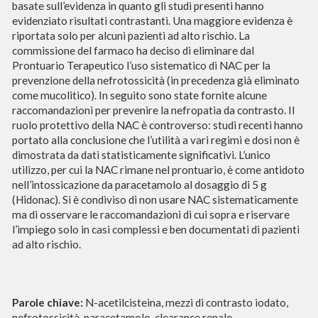
basate sull’evidenza in quanto gli studi presenti hanno
evidenziato risultati contrastanti. Una maggiore evidenza è
riportata solo per alcuni pazienti ad alto rischio. La
commissione del farmaco ha deciso di eliminare dal
Prontuario Terapeutico l’uso sistematico di NAC per la
prevenzione della nefrotossicità (in precedenza già eliminato
come mucolitico). In seguito sono state fornite alcune
raccomandazioni per prevenire la nefropatia da contrasto. Il
ruolo protettivo della NAC è controverso: studi recenti hanno
portato alla conclusione che l’utilità a vari regimi e dosi non è
dimostrata da dati statisticamente significativi. L’unico
utilizzo, per cui la NAC rimane nel prontuario, è come antidoto
nell’intossicazione da paracetamolo al dosaggio di 5 g
(Hidonac). Si è condiviso di non usare NAC sistematicamente
ma di osservare le raccomandazioni di cui sopra e riservare
l’impiego solo in casi complessi e ben documentati di pazienti
ad alto rischio.
Parole chiave:
N-acetilcisteina, mezzi di contrasto iodato,
nefrotossicità, paracetamolo, clearance renale.