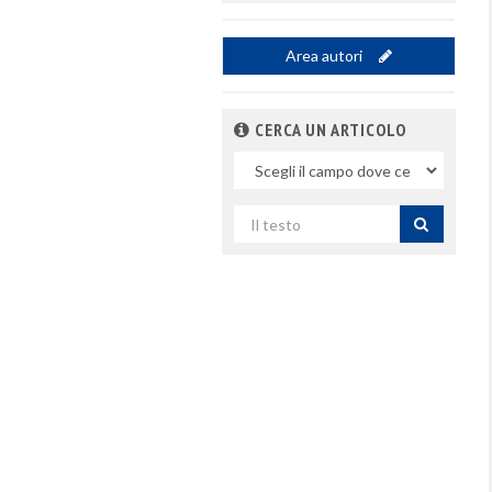
Area autori
CERCA UN ARTICOLO
Nel
campo
Cerca
per
titolo