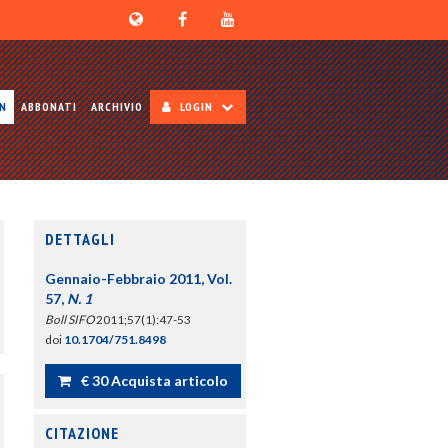
ON
ABBONATI
ARCHIVIO
LOGIN
DETTAGLI
Gennaio-Febbraio 2011, Vol.
57,
N. 1
Boll SIFO
2011;57(1):47-53
doi
10.1704/751.8498
€ 30 Acquista articolo
CITAZIONE