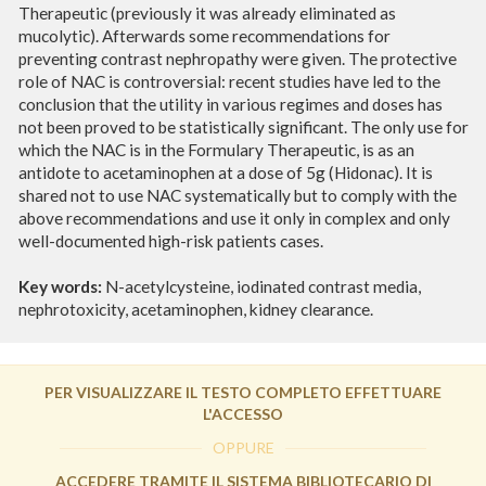
Therapeutic (previously it was already eliminated as
mucolytic). Afterwards some recommendations for
preventing contrast nephropathy were given. The protective
role of NAC is controversial: recent studies have led to the
conclusion that the utility in various regimes and doses has
not been proved to be statistically significant. The only use for
which the NAC is in the Formulary Therapeutic, is as an
antidote to acetaminophen at a dose of 5g (Hidonac). It is
shared not to use NAC systematically but to comply with the
above recommendations and use it only in complex and only
well-documented high-risk patients cases.
Key words:
N-acetylcysteine, iodinated contrast media,
nephrotoxicity, acetaminophen, kidney clearance.
PER VISUALIZZARE IL TESTO COMPLETO EFFETTUARE
L'ACCESSO
OPPURE
ACCEDERE TRAMITE IL SISTEMA BIBLIOTECARIO DI