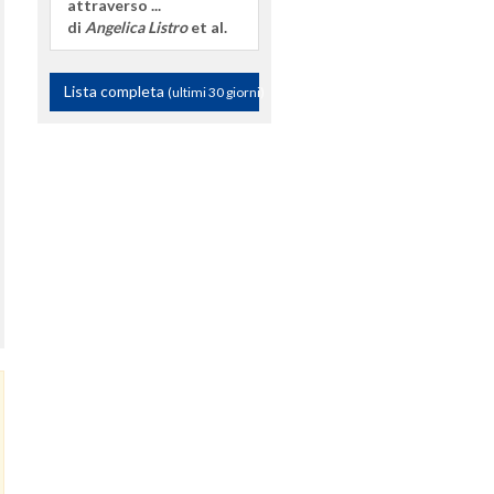
attraverso ...
di
Angelica Listro
et al.
Lista completa
(ultimi 30 giorni)