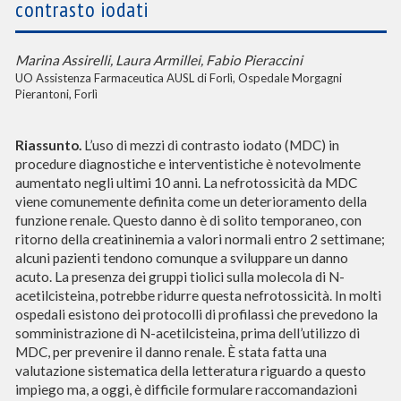
contrasto iodati
Marina Assirelli, Laura Armillei, Fabio Pieraccini
UO Assistenza Farmaceutica AUSL di Forlì, Ospedale Morgagni
Pierantoni, Forlì
Riassunto
.
L’uso di mezzi di contrasto iodato (MDC) in
procedure diagnostiche e interventistiche è notevolmente
aumentato negli ultimi 10 anni. La nefrotossicità da MDC
viene comunemente definita come un deterioramento della
funzione renale. Questo danno è di solito temporaneo, con
ritorno della creatininemia a valori normali entro 2 settimane;
alcuni pazienti tendono comunque a sviluppare un danno
acuto. La presenza dei gruppi tiolici sulla molecola di N-
acetilcisteina, potrebbe ridurre questa nefrotossicità. In molti
ospedali esistono dei protocolli di profilassi
che prevedono la
somministrazione di N-acetilcisteina, prima dell’utilizzo di
MDC, per prevenire il danno renale. È stata fatta una
valutazione sistematica della letteratura riguardo a questo
impiego ma, a oggi, è difficile formulare raccomandazioni