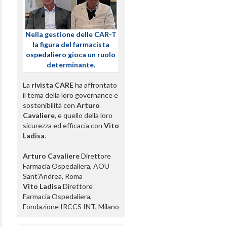
Nella gestione delle CAR-T
la figura del farmacista
ospedaliero gioca un ruolo
determinante.
La
rivista CARE
ha affrontato
il tema della loro governance e
sostenibilità con
Arturo
Cavaliere
, e quello della loro
sicurezza ed efficacia con
Vito
Ladisa
.
Arturo Cavaliere
Direttore
Farmacia Ospedaliera, AOU
Sant’Andrea, Roma
Vito Ladisa
Direttore
Farmacia Ospedaliera,
Fondazione IRCCS INT, Milano