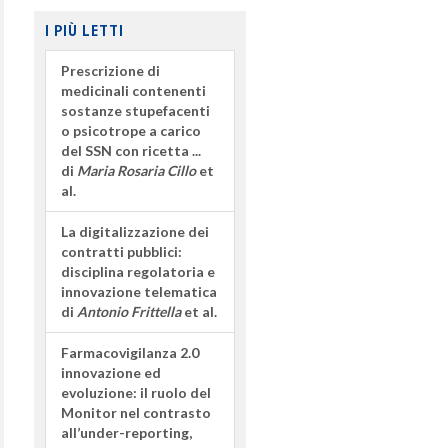
I PIÙ LETTI
Prescrizione di
medicinali contenenti
sostanze stupefacenti
o psicotrope a carico
del SSN con ricetta ...
di
Maria Rosaria Cillo
et
al.
La digitalizzazione dei
contratti pubblici:
disciplina regolatoria e
innovazione telematica
di
Antonio Frittella
et al.
Farmacovigilanza 2.0
innovazione ed
evoluzione: il ruolo del
Monitor nel contrasto
all’under-reporting,