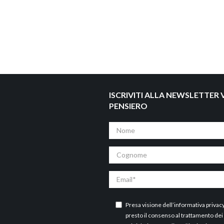
ISCRIVITI ALLA NEWSLETTER V
PENSIERO
Nome
Cognome
Email
Presa visione dell’
informativa privac
presto il consenso al trattamento dei