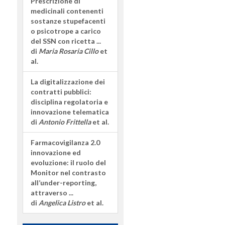
Prescrizione di
medicinali contenenti
sostanze stupefacenti
o psicotrope a carico
del SSN con ricetta ...
di
Maria Rosaria Cillo
et
al.
La digitalizzazione dei
contratti pubblici:
disciplina regolatoria e
innovazione telematica
di
Antonio Frittella
et al.
Farmacovigilanza 2.0
innovazione ed
evoluzione: il ruolo del
Monitor nel contrasto
all’under-reporting,
attraverso ...
di
Angelica Listro
et al.