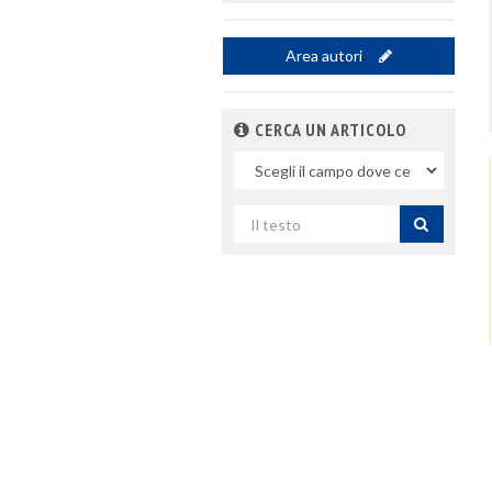
Area autori
CERCA UN ARTICOLO
Nel
campo
Cerca
per
titolo