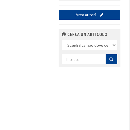
Area autori
CERCA UN ARTICOLO
Nel
campo
Cerca
per
titolo