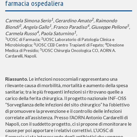
farmacia ospedaliera
1
2
Carmela Simona Serio
,
Gerardino Amato
, Raimondo
3
1
4
5
Biondi
, Angela Gallo
, Franco Paradiso
, Giuseppe Pellone
,
4
1
Carmela Russo
, Paola Saturnino
,
1
2
UOSC di Farmacia;
UOSC Laboratorio di Patologia Clinica e
3
4
Microbiologica;
UOSC CEB Centro Trapianti di Fegato;
Direzione
5
Medica di Presidio;
UOSC Chirurgia Oncologica CO, AORN A.
Cardarelli, Napoli.
Riassunto
.
Le infezioni nosocomiali rappresentano una
rilevante causa di morbilità, mortalità e aumento della spesa
sanitaria; tra le più frequenti infezioni si ritrovano quelle a
carico della ferita chirurgica. Il progetto nazionale INF-OSS
“Sorveglianza delle infezioni del sito chirurgico” ha l’obiettivo
di promuovere la prevenzione e il controllo delle infezioni
correlate all’assistenza. Presso l’AORN Antonio Cardarelli di
Napoli, con il suddetto progetto, ci si propone di monitorare le
cause per poi apportare i relativi correttivi. L’UOSC di
Farmacia si sta interessando degli antibiotici che vengono