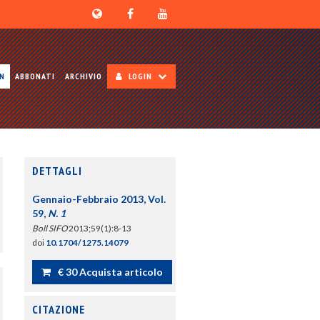
ON
ABBONATI
ARCHIVIO
LOGIN
DETTAGLI
Gennaio-Febbraio 2013, Vol.
59,
N. 1
Boll SIFO
2013;59(1):8-13
doi
10.1704/1275.14079
€ 30 Acquista articolo
CITAZIONE