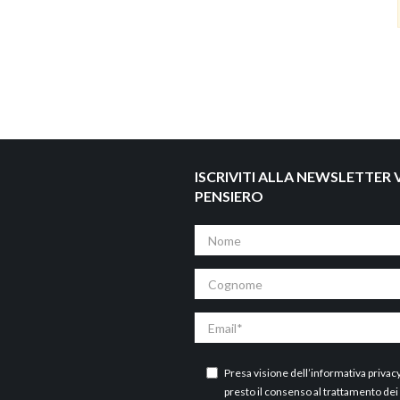
ISCRIVITI ALLA NEWSLETTER V
PENSIERO
Nome
Cognome
Email
Presa visione dell’
informativa privac
presto il consenso al trattamento dei