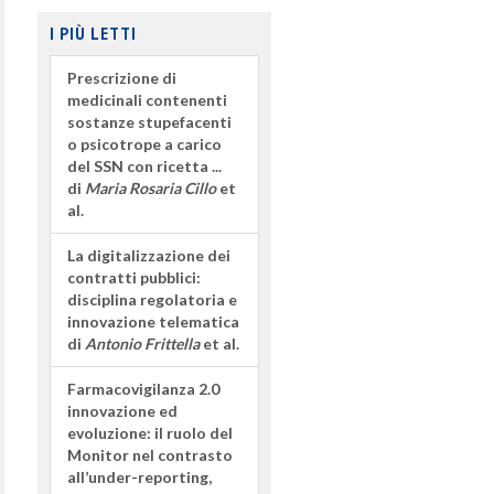
I PIÙ LETTI
Prescrizione di
medicinali contenenti
sostanze stupefacenti
o psicotrope a carico
del SSN con ricetta ...
di
Maria Rosaria Cillo
et
al.
La digitalizzazione dei
contratti pubblici:
disciplina regolatoria e
innovazione telematica
di
Antonio Frittella
et al.
Farmacovigilanza 2.0
innovazione ed
evoluzione: il ruolo del
Monitor nel contrasto
all’under-reporting,