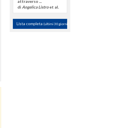
attraverso ...
di
Angelica Listro
et al.
Lista completa
(ultimi 30 giorni)