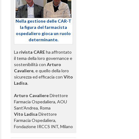
Nella gestione delle CAR-T
la figura del farmacista
ospedaliero gioca un ruolo
determinante.
La
rivista CARE
ha affrontato
il tema della loro governance e
sostenibilità con
Arturo
Cavaliere
, e quello della loro
sicurezza ed efficacia con
Vito
Ladisa
.
Arturo Cavaliere
Direttore
Farmacia Ospedaliera, AOU
Sant’Andrea, Roma
Vito Ladisa
Direttore
Farmacia Ospedaliera,
Fondazione IRCCS INT, Milano