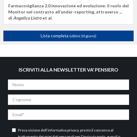
Farmacovigilanza 2.0 innovazione ed evoluzione: il ruolo del
Monitor nel contrasto all’under-reporting, attraverso ...
di
Angelica Listro
et al.
Lista completa
(ultimi 30 giorni)
ISCRIVITI ALLA NEWSLETTER VA' PENSIERO
Nome
Cognome
Email
Presa visione dell’
informativa privacy
, presto il consenso al
trattamento dei miei dati personali per l’invio via posta, e-mail o