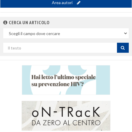
Area autori
CERCA UN ARTICOLO
Nel
campo
Cerca
per
titolo