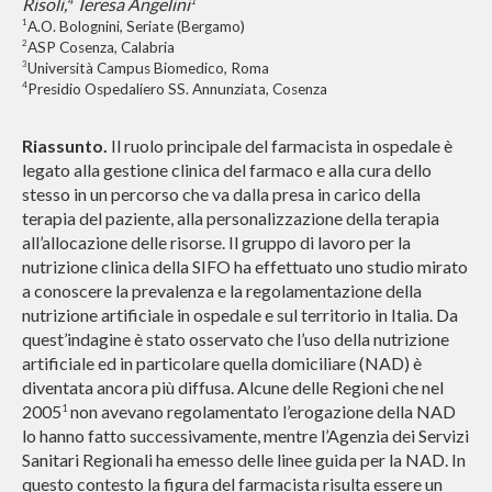
Risoli,
Teresa Angelini
4
1
1
A.O. Bolognini, Seriate (Bergamo)
2
ASP Cosenza, Calabria
3
Università Campus Biomedico, Roma
4
Presidio Ospedaliero SS. Annunziata, Cosenza
Riassunto.
Il ruolo principale del farmacista in ospedale è
legato alla gestione clinica del farmaco e alla cura dello
stesso in un percorso che va dalla presa in carico della
terapia del paziente, alla personalizzazione della terapia
all’allocazione delle risorse. Il gruppo di lavoro per la
nutrizione clinica della SIFO ha effettuato uno studio mirato
a conoscere la prevalenza e la regolamentazione della
nutrizione artificiale in ospedale e sul territorio in Italia. Da
quest’indagine è stato osservato che l’uso della nutrizione
artificiale ed in particolare quella domiciliare (NAD) è
diventata ancora più diffusa. Alcune delle Regioni che nel
2005
non avevano regolamentato l’erogazione della NAD
1
lo hanno fatto successivamente, mentre l’Agenzia dei Servizi
Sanitari Regionali ha emesso delle linee guida per la NAD. In
questo contesto la figura del farmacista risulta essere un