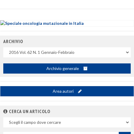
ARCHIVIO
Uscite
Archivio generale
Area autori
CERCA UN ARTICOLO
Nel
campo