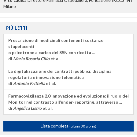
Vito Ladisa
Direttore Farmacia Ospedaliera, Fondazione IRCCS INT,
Milano
I PIÙ LETTI
Prescrizione di medicinali contenenti sostanze
stupefacenti
o psicotrope a carico del SSN con ricetta ...
di
Maria Rosaria Cillo
et al.
La digitalizzazione dei contratti pubblici: disciplina
regolatoria e innovazione telematica
di
Antonio Frittella
et al.
Farmacovigilanza 2.0 innovazione ed evoluzione: il ruolo del
Monitor nel contrasto all’under-reporting, attraverso ...
di
Angelica Listro
et al.
Lista completa
(ultimi 30 giorni)