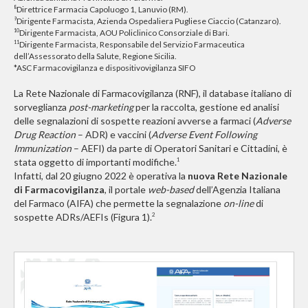
Direttrice Farmacia Capoluogo 1, Lanuvio (RM).
8
Dirigente Farmacista, Azienda Ospedaliera Pugliese Ciaccio (Catanzaro).
9
Dirigente Farmacista, AOU Policlinico Consorziale di Bari.
10
Dirigente Farmacista, Responsabile del Servizio Farmaceutica
11
dell’Assessorato della Salute, Regione Sicilia.
*ASC Farmacovigilanza e dispositivovigilanza SIFO
La Rete Nazionale di Farmacovigilanza (RNF), il database italiano di
sorveglianza
post-marketing
per la raccolta, gestione ed analisi
delle segnalazioni di sospette reazioni avverse a farmaci (
Adverse
Drug Reaction
– ADR) e vaccini (
Adverse Event Following
Immunization
– AEFI) da parte di Operatori Sanitari e Cittadini, è
stata oggetto di importanti modifiche.
1
Infatti, dal 20 giugno 2022 è operativa la
nuova Rete Nazionale
di Farmacovigilanza
, il portale
web-based
dell’Agenzia Italiana
del Farmaco (AIFA) che permette la segnalazione
on-line
di
sospette ADRs/AEFIs (Figura 1).
2