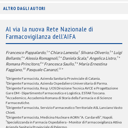
ALTRO DAGLI AUTORI
Al via la nuova Rete Nazionale di
Farmacovigilanza dell’AIFA
Francesco Pappalardo,
* Chiara Lamesta,
Silvana Oliverio,
* Luigi
1
2
3
Bellante,
* Alessia Romagnoli,
* Daniela Scala,
Angelica Listro,
*
4
5
6
7
Romana Princitore,
* Francesca Saullo,
* Maria Ernestina
8
9
Faggiano,
Pasquale Cananzi,
*
10
11
Dirigente Farmacista, Azienda Sanitaria Provinciale di Catania.
1
Dirigente Farmacista, Azienda Ospedaliero Universitaria di Parma.
2
Dirigente Farmacista, Resp. UOS Direzione Tecnica AVCE e Progettazione
3
Gare DM - Dipartimento Farmaceutica e Logistica, ESTAR Toscana.
Accademico, Accademia Romana di Storia della Farmacia e di Scienze
4
Farmaceutiche.
Dirigente Farmacista, Servizio Farmaceutico Territoriale ASL Lanciano Vasto
5
Chieti.
Dirigente Farmacista, Medicina Nucleare AORN “A. Cardarelli”, Napoli.
6
Specializzanda in Farmacia Ospedaliera - Monitor di Farmacovigilanza Attiva
7
Azienda Sanitaria Provinciale di Palermo.