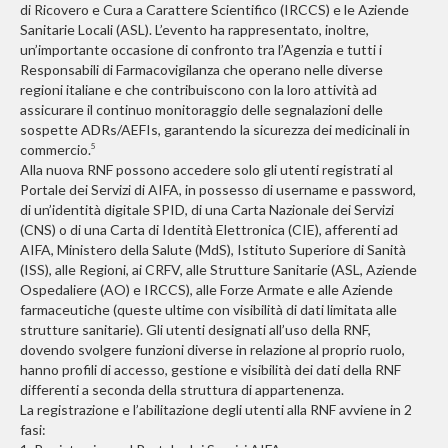
di Ricovero e Cura a Carattere Scientifico (IRCCS) e le Aziende
Sanitarie Locali (ASL). L’evento ha rappresentato, inoltre,
un’importante occasione di confronto tra l’Agenzia e tutti i
Responsabili di Farmacovigilanza che operano nelle diverse
regioni italiane e che contribuiscono con la loro attività ad
assicurare il continuo monitoraggio delle segnalazioni delle
sospette ADRs/AEFIs, garantendo la sicurezza dei medicinali in
commercio.
5
Alla nuova RNF possono accedere solo gli utenti registrati al
Portale dei Servizi di AIFA, in possesso di username e password,
di un’identità digitale SPID, di una Carta Nazionale dei Servizi
(CNS) o di una Carta di Identità Elettronica (CIE), afferenti ad
AIFA, Ministero della Salute (MdS), Istituto Superiore di Sanità
(ISS), alle Regioni, ai CRFV, alle Strutture Sanitarie (ASL, Aziende
Ospedaliere (AO) e IRCCS), alle Forze Armate e alle Aziende
farmaceutiche (queste ultime con visibilità di dati limitata alle
strutture sanitarie). Gli utenti designati all’uso della RNF,
dovendo svolgere funzioni diverse in relazione al proprio ruolo,
hanno profili di accesso, gestione e visibilità dei dati della RNF
differenti a seconda della struttura di appartenenza.
La registrazione e l’abilitazione degli utenti alla RNF avviene in 2
fasi: