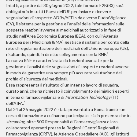
Infatti, a partire dal 30 giugno 2022, tale formato E2B(R3) sarà
obbligatorio in tutti i Paesi dell’UE per inviare e ricevere
segnalazioni di sospette ADRs/AEFIs da e verso EudraVigilance
(EV), il sistema per la gestione e l’analisi delle informazioni sulle
sospette reazioni avverse ai medicinali autorizzati o in fase di
studio nell’Area Economica Europea (EEA), con cui l’Agenzia
Europea per i Medicinali (EMA) gestisce il sistema per conto della
rete di regolamentazione dei medicinali dell’Unione europea (UE),
risultando, quindi, in diretto collegamento con la RNF.
4
La nuova RNF è caratterizzata da funzioni avanzate per la
gestione e l’analisi delle segnalazioni di sospette reazioni avverse
in modo da garantire una sempre più accurata valutazione del
profilo di sicurezza dei medicinali.
Essa rappresenta il risultato di un intenso lavoro di squadra,
durato anni, che ha richiesto il coinvolgimento dei migliori esperti
in tema di farmacovigilanza e di
Information Technology
(IT)
dell’AIFA.
5
Dal 24 al 26 maggio 2022 è stata presentata a Roma tramite un
corso di formazione a cui hanno partecipato, sia in presenza che in
streaming
, oltre 500 Responsabili di Farmacovigilanza e loro
collaboratori operanti presso le Regioni, i Centri Regionali di
Farmacovigilanza (CRFV), le Aziende Ospedaliere (AO), gli Istituti