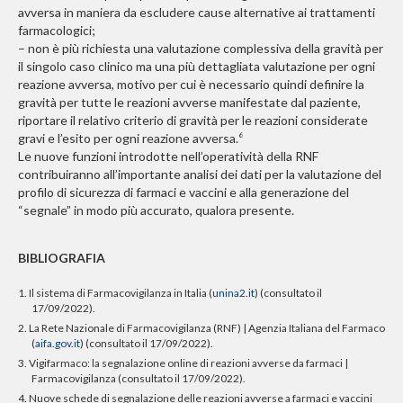
avversa in maniera da escludere cause alternative ai trattamenti
farmacologici;
– non è più richiesta una valutazione complessiva della gravità per
il singolo caso clinico ma una più dettagliata valutazione per ogni
reazione avversa, motivo per cui è necessario quindi definire la
gravità per tutte le reazioni avverse manifestate dal paziente,
riportare il relativo criterio di gravità per le reazioni considerate
gravi e l’esito per ogni reazione avversa.
6
Le nuove funzioni introdotte nell’operatività della RNF
contribuiranno all’importante analisi dei dati per la valutazione del
profilo di sicurezza di farmaci e vaccini e alla generazione del
“segnale” in modo più accurato, qualora presente.
BIBLIOGRAFIA
1. Il sistema di Farmacovigilanza in Italia (
unina2.it
)
(consultato il
17/09/2022).
2. La Rete Nazionale di Farmacovigilanza (RNF) | Agenzia Italiana del Farmaco
(
aifa.gov.it
) (
consultato il 17/09/2022).
3. Vigifarmaco: la segnalazione online di reazioni avverse da farmaci |
Farmacovigilanza
(consultato il 17/09/2022).
4. Nuove schede di segnalazione delle reazioni avverse a farmaci e vaccini