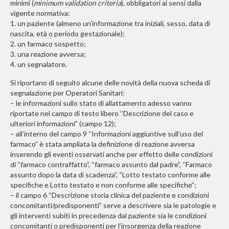
minimi (
minimum validation criteria
), obbligatori ai sensi dalla
vigente normativa:
1.
un paziente (almeno un’informazione tra iniziali, sesso, data di
nascita, età o periodo gestazionale);
2. un farmaco sospetto;
3. una reazione avversa;
4. un segnalatore.
Si riportano di seguito alcune delle novità della nuova scheda di
segnalazione per Operatori Sanitari:
– le informazioni sullo stato di allattamento adesso vanno
riportate nel campo di testo libero ‘’Descrizione del caso e
ulteriori informazioni” (campo 12);
– all’interno del campo 9 “Informazioni aggiuntive sull’uso del
farmaco” è stata ampliata la definizione di reazione avversa
inserendo gli eventi osservati anche per effetto delle condizioni
di “farmaco contraffatto”, “farmaco assunto dal padre”, “Farmaco
assunto dopo la data di scadenza”, “Lotto testato conforme alle
specifiche e Lotto testato e non conforme alle specifiche”;
– il campo 6 “Descrizione storia clinica del paziente e condizioni
concomitanti/predisponenti” serve a descrivere sia le patologie e
gli interventi subiti in precedenza dal paziente sia le condizioni
concomitanti o predisponenti per l’insorgenza della reazione