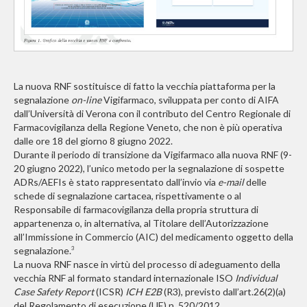
La nuova RNF sostituisce di fatto la vecchia piattaforma per la
segnalazione
on-line
Vigifarmaco, sviluppata per conto di AIFA
dall’Università di Verona con il contributo del Centro Regionale di
Farmacovigilanza della Regione Veneto, che non è più operativa
dalle ore 18 del giorno 8 giugno 2022.
Durante il periodo di transizione da Vigifarmaco alla nuova RNF (9-
20 giugno 2022), l’unico metodo per la segnalazione di sospette
ADRs/AEFIs è stato rappresentato dall’invio via
e-mail
delle
schede di segnalazione cartacea, rispettivamente o al
Responsabile di farmacovigilanza della propria struttura di
appartenenza o, in alternativa, al Titolare dell’Autorizzazione
all’Immissione in Commercio (AIC) del medicamento oggetto della
segnalazione.
3
La nuova RNF nasce in virtù del processo di adeguamento della
vecchia RNF al formato standard internazionale ISO
Individual
Case Safety Report
(ICSR)
ICH E2B
(R3), previsto dall’art.26(2)(a)
del Regolamento di esecuzione (UE) n. 520/2012.