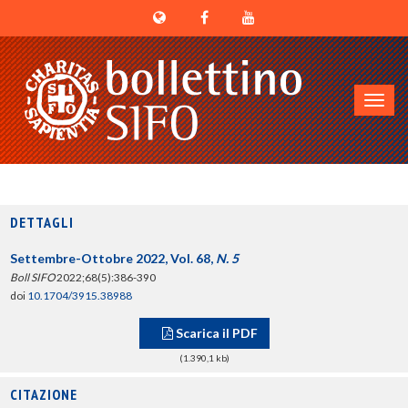
Toggl
navig
DETTAGLI
Settembre-Ottobre 2022, Vol. 68,
N. 5
Boll SIFO
2022;68(5):386-390
doi
10.1704/3915.38988
Scarica il PDF
(1.390,1 kb)
CITAZIONE