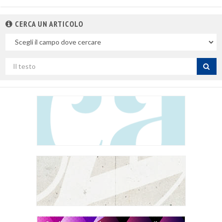
CERCA UN ARTICOLO
Nel
campo
Cerca
per
titolo