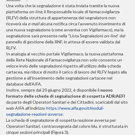
Una volta che la segnalazione è stata inviata tramite la nuova
piattaforma
on-line
, il Responsabile locale di farmacovigilanza
(RLFV) della struttura di appartenenza del segnalatore non
riceverà via
e-mail
alcuna notifica circa l’avvenuto inserimento di
una nuova segnalazione (come avveniva con Vigifarmaco), ma la
segnalazione sarà presente nella “Lista Segnalazioni
on-line
” del
pannello di gestione della RNF, in attesa di essere validata dal
RLFV.
In analogia al vecchio portale Vigifarmaco, la nuova piattaforma
della Rete Nazionale di Farmacovigilanza non solo consente un
veloce invio delle segnalazioni rispetto all’utilizzo della scheda
cartacea, ma riduce di molto il carico di lavoro del RLFV legato alla
gestione e all’inserimento delle segnalazioni cartacee nel
database dell’AIFA.
Inoltre, sempre dal 20 giugno 2022, è disponibile il
nuovo
formato delle schede di segnalazione di sospetta ADR/AEFI
da parte degli Operatori Sanitari e dei Cittadini, scaricabili dal sito
web AIFA all’indirizzo
https://www.aifa.gov.it/moduli-
segnalazione-reazioni-avverse
.
La scheda di segnalazione di sospetta reazione avversa per
Operatori Sanitari, contrassegnata dal colore blu, è strutturata in
cinque sezioni principali (Figura 3).