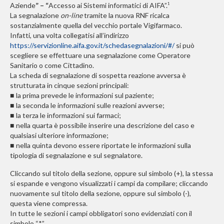
Aziende
” – “
Accesso ai Sistemi informatici di AIFA”.
1
La segnalazione
on-line
tramite la nuova RNF ricalca
sostanzialmente quella del vecchio portale Vigifarmaco.
Infatti, una volta collegatisi all’indirizzo
https://servizionline.aifa.gov.it/schedasegnalazioni/#/
si può
scegliere se effettuare una segnalazione come Operatore
Sanitario o come Cittadino.
La scheda di segnalazione di sospetta reazione avversa è
strutturata in cinque sezioni principali:
la prima prevede le informazioni sul paziente;
■
la seconda le informazioni sulle reazioni avverse;
■
la terza le informazioni sui farmaci;
■
nella quarta è possibile inserire una descrizione del caso e
■
qualsiasi ulteriore informazione;
nella quinta devono essere riportate le informazioni sulla
■
tipologia di segnalazione e sul segnalatore.
Cliccando sul titolo della sezione, oppure sul simbolo (+), la stessa
si espande e vengono visualizzati i campi da compilare; cliccando
nuovamente sul titolo della sezione, oppure sul simbolo (-),
questa viene compressa.
In tutte le sezioni i campi obbligatori sono evidenziati con il
simbolo “*”.